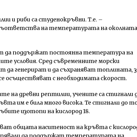
и и риби са студенокръвни. Т.е. –
съответства на температурата на околнат
ат да поддържат постоянна температура на
ите условия. Сред съвременните морски
т да генерират и да съхраняват топлината, з
 се осъществяват с необходимата скорост.
ите на древни рептилии, учените са стигнали 
вта им е била много висока. Те стигнали до т
ъбите изотопи на кислород 18.
ват общата наситеност на кръвта с кислоро
спявали да поддържат температурата на