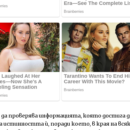
е да проверява информацията, която достига д
а истинността ѝ, поради което, в края на вся