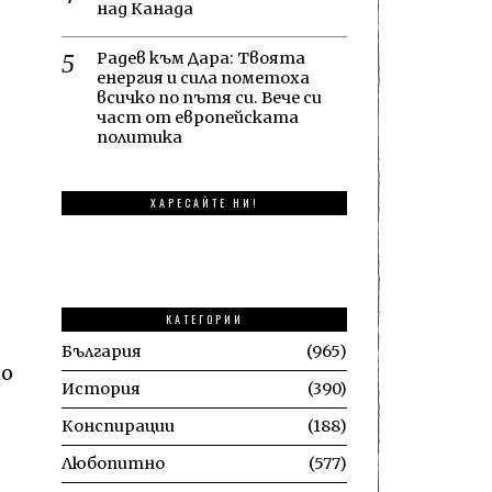
над Канада
Радев към Дара: Твоята
енергия и сила пометоха
всичко по пътя си. Вече си
част от европейската
политика
ХАРЕСАЙТЕ НИ!
КАТЕГОРИИ
България
965
то
История
390
Конспирации
188
Любопитно
577