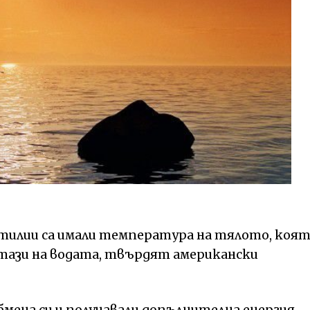
птилии са имали температура на тялото, коя
т тази на водата, твърдят американски
ена си и получавали допълнителна енергия,