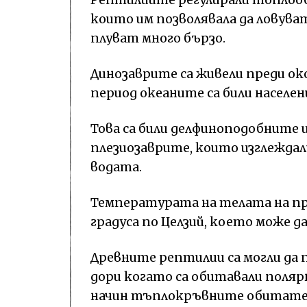
които им позволявала да ловуват
плуват много бързо.
Динозаврите са живели преди окол
период океаните са били населе
Това са били делфиноподобните 
плезиозаврите, които изглеждал
водата.
Температурата на телата на пр
градуса по Целзий, което може д
Древните рептилии са могли да
дори когато са обитавали поляр
начин тъплокръвните обитател