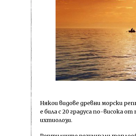
Някои видове древни морски ре
е била с 20 градуса по-висока о
ихтиолози.
Рептилиите регулирали топлообм