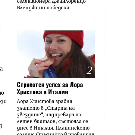
селекционера Джанлоренцо
Бленджини победиха
а
2
а
Страхотен успех за Лора
Христова в Италия
до
ози
Лора Христова грабна
златото в „Старта на
звездите“, надпревара по
летен биатлон, състояла се
д.
днес в Италия. Планинското
селище Фрасиноро в провинция