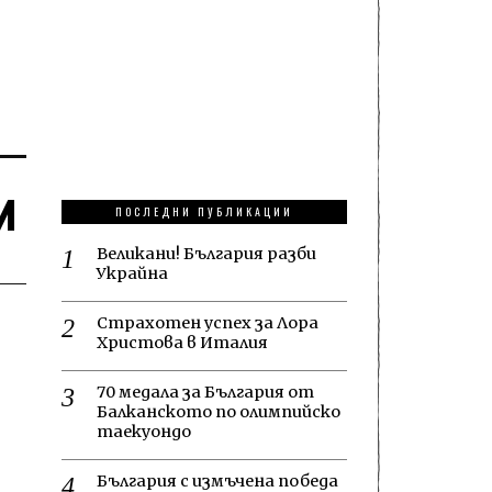
и
ПОСЛЕДНИ ПУБЛИКАЦИИ
Великани! България разби
Украйна
Страхотен успех за Лора
Христова в Италия
70 медала за България от
Балканското по олимпийско
таекуондо
България с измъчена победа