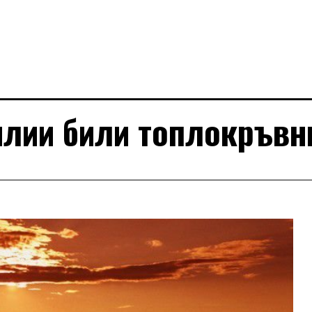
илии били топлокръвн