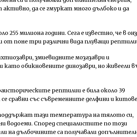
 активно, да се гмуркат много дълбоко и да
о 255 милиона години. Сега е известно, че в он
ни от поне три различни вида плуващи рептили
ихтиозаври, змиевидните мозазаври и
и като обикновените динозаври, но живеели в
аисторическите рептилии е била около 39
а се сравни със съвременните делфини и китове
 поддържат тази температура на тялото си,
ни водоеми. Според специалистите по този
и на дълбочините са получавали допълнител