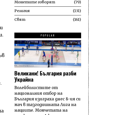
Монетите говорят
79
Религия
131
Свят
161
зи
и.
POPULAR
ъв
1
Великани! България разби
Украйна
.
Волейболистите от
националния отбор на
България изиграха днес 8-ия си
мач в тазгодишната Лига на
нациите. Момчетата на
на