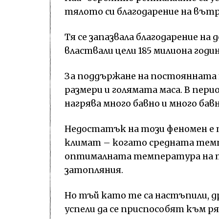
тялото си благодарение на вътр
Тя се запазвала благодарение на
властвали цели 185 милиона годи
За поддържане на постоянната
размери и голямата маса. В пер
нагрява много бавно и много бав
Недостатък на този феномен е т
климат – когато средната тем
оптималната температура на т
затопляния.
Но тъй като те са настъпили, д
успели да се приспособят към р