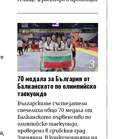
се
3
70 медала за България от
Балканското по олимпийско
таекуондо
Българските състезатели
спечелиха общо 70 медала от
Балканското първенство по
олимпийско таекуондо,
проведено в сръбския град
а,
Зренянин. В конкуренцията на