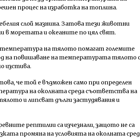
ешен процес на изработка на топлина.
 дебелия слой мазнина. Затова тези животни
ни в моретата и океаните по цял свят.
 температура на тялото помагат големите
иод на повишаване на температурата тялото 
но изстива.
ова, че той е възможен само при определен
пература на околната среда съответства на
ялото и липсват дълги застудявания и
ревните рептилии са изчезнали, защото не са
язката промяна на условията на околната сред