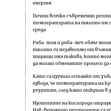
енергия.
Почти всички съвременни рептили
температурата на тялото им 
среда.
Риба-тон и риба-меч обаче мог
тялото си независимо от външн
хищници има такива, които мога
да могат обменните процеси да
Като са изучили останки от зъб
извода, че температурата на кръ
резултат, след като открили в з
Изотопите на кислорода отразя
Най-вероятно рептилиите са у