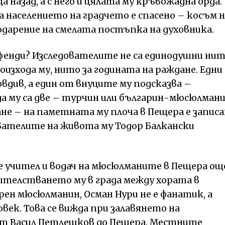
 назад, а с него и цялата му кръвожадна орда.
а населението на градчето е спасено – косъм н
одарение на смелата постъпка на духовника.
фенди? Изследователите не са единодушни ни
оизхода му, нито за годината на раждане. Едни
вдив, а един от внуците му подсказва –
да му са две – турчин или българин-мюсюлмани
ане – на паметната му плоча в Пещера е записа
ователите на живота му Тодор Балкански
 е учител и водач на мюсюлманите в Пещера ощ
чителстването му в града между хората в
рен мюсюлманин, Осман Нури не е фанатик, а
век. Това се вижда при залавянето на
от Васил Петлешков до Пещера. Местните