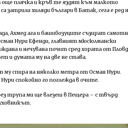
 още плячка и кръв те яздят към малкото
а затрили хиляди българи в Батак, сега е ред 
да, Ахмед ага и башибозуците съзират самотн
Осман Нури Ефенди, главният мюсюлмански
виждана и нечувана почит сред хората от Плов
т и думата му на две не става.
т му спира на няколко метра от Осман Нури.
Нури спокойно го поглежда в очите.
през трупа ми ще влезеш в Пещера – с твърд
духовникът.