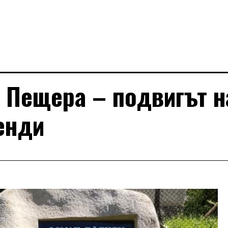
 Пещера – подвигът н
енди