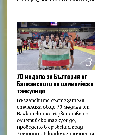
3
70 медала за България от
Балканското по олимпийско
таекуондо
Българските състезатели
спечелиха общо 70 медала от
Балканското първенство по
олимпийско таекуондо,
проведено в сръбския град
Зренянин. В конкуренцията на