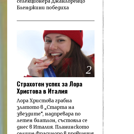
селекционера Джанлоренцо
Бленджини победиха
2
Страхотен успех за Лора
Христова в Италия
Лора Христова грабна
златото в „Старта на
звездите“, надпревара по
летен биатлон, състояла се
днес в Италия. Планинското
селище Фрасиноро в провинция