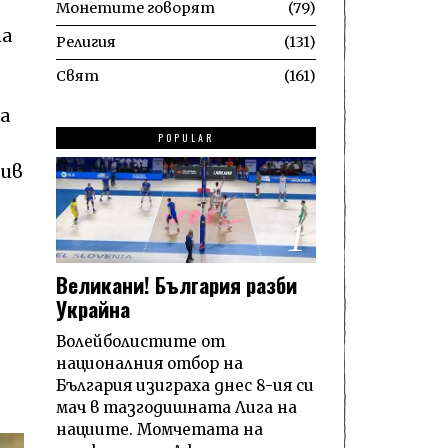
Монетите говорят
79
на
Религия
131
Свят
161
а
POPULAR
див
1
Великани! България разби
Украйна
Волейболистите от
националния отбор на
България изиграха днес 8-ия си
мач в тазгодишната Лига на
нациите. Момчетата на