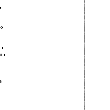
е
то
н.
на
е