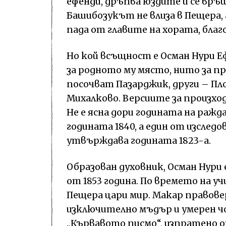
ефенди, дръпва юздите и се връща
Башибозукът не влиза в Пещера, 
пада от главите на хората, благ
Но кой всъщност е Осман Нури Е
за родното му място, нито за пр
посочват Пазарджик, други – Пло
Михалково. Версиите за произхо
Не е ясна дори годината на ражд
годината 1840, а един от изслед
утвърждава годината 1823-а.
Образован духовник, Осман Нури
от 1853 година. По времето на у
Пещера цари мир. Макар правове
изключително мъдър и умерен чо
„Кървавото писмо“, изпратено 