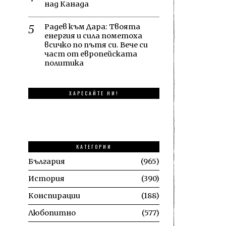
над Канада
Радев към Дара: Твоята
енергия и сила пометоха
всичко по пътя си. Вече си
част от европейската
политика
ХАРЕСАЙТЕ НИ!
КАТЕГОРИИ
България
965
История
390
Конспирации
188
Любопитно
577