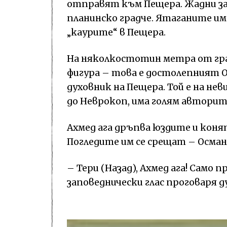
отправят към Пещера. Жадни за
планинско градче. Ятаганите им с
„каурите“ в Пещера.
На няколкостотин метра от гра
фигура – това е достолепният 
духовник на Пещера. Той е на не
до Неврокоп, има голям авторите
Ахмед ага дръпва юздите и коня
Погледите им се срещат – Осман 
– Тери (Назад), Ахмед ага! Само 
заповеднически глас проговаря 