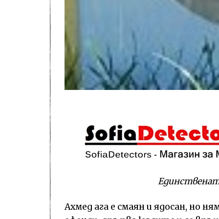
Единствената
Ахмед ага е смаян и ядосан, но н