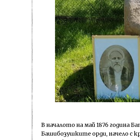
В началото на май 1876 година Б
Башибозушките орди, начело с к