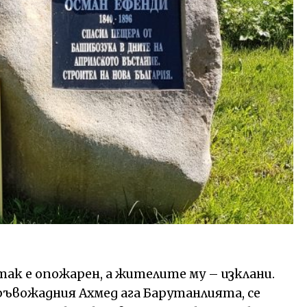
атак е опожарен, а жителите му – изклани.
ръвожадния Ахмед ага Барутанлията, се