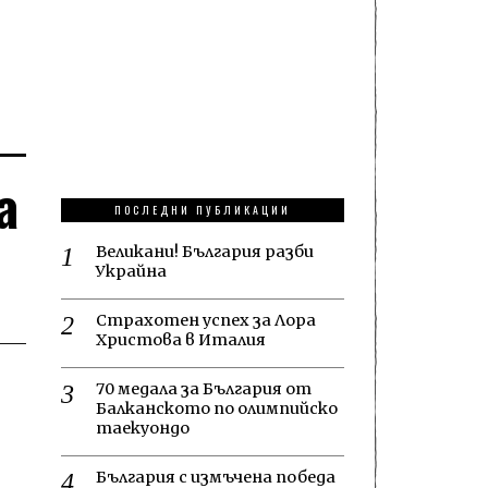
а
ПОСЛЕДНИ ПУБЛИКАЦИИ
Великани! България разби
Украйна
Страхотен успех за Лора
Христова в Италия
70 медала за България от
Балканското по олимпийско
таекуондо
България с измъчена победа