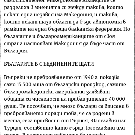
самостоятелен. Македоноамериканците се
разделиха в мненията си между такива, които
искат една независима Македония, и такива,
които искат тази област да бъде автономна в
рамките на една бъдеща балканска федерация. Но
българите и българоамериканците от своя
страна настояват Македония да бъде част от
България.
БЪЛГАРИТЕ В СЪЕДИНЕНИТЕ ЩАТИ
Въпреки че преброяването от 1940 г. показва
само 15 500 лица от български произкод, самите
българомакедонски американци заявяват
общата си численост на приблизително 40 000
души. Те посочват, че много българи са вписани в
преброяването поради това, че са родени в
места, сега присвоени от Гърция, Югославия или
Турция, съответно като гърци, югославяни или