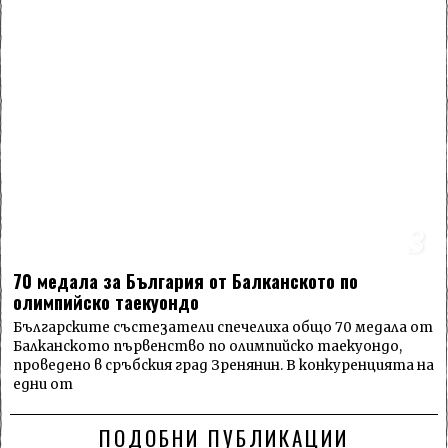
3
70 медала за България от Балканското по
олимпийско таекуондо
Българските състезатели спечелиха общо 70 медала от
Балканското първенство по олимпийско таекуондо,
проведено в сръбския град Зренянин. В конкуренцията на
едни от
ПОДОБНИ ПУБЛИКАЦИИ