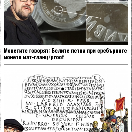
Монетите говорят: Белите петна при сребърните
монети мат-гланц/proof