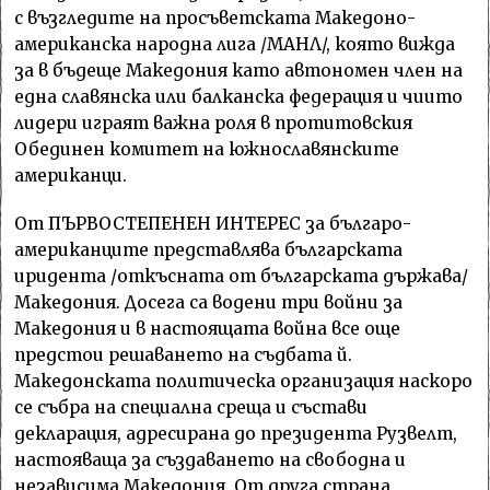
с възгледите на просъветската Македоно-
американска народна лига /МАНЛ/, която вижда
за в бъдеще Македония като автономен член на
една славянска или балканска федерация и чиито
лидери играят важна роля в протитовския
Обединен комитет на южнославянските
американци.
От ПЪРВОСТЕПЕНЕН ИНТЕРЕС за българо-
американците представлява българската
иридента /откъсната от българската държава/
Македония. Досега са водени три войни за
Македония и в настоящата война все още
предстои решаването на съдбата й.
Македонската политическа организация наскоро
се събра на специална среща и състави
декларация, адресирана до президента Рузвелт,
настояваща за създаването на свободна и
независима Македония. От друга страна