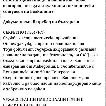
огромно значение за нашата най-нова
история, но и за актуалната политическа
ситуация на Балканите.
Документът в превод на български
СЕКРЕТНО (OSS) (FN)
Служба за стратегически проучвания
Отдел за чуждестранни националности
Този документ съдържа информация, засягаща
националната защита /сигурност/ на САЩ – за
българската принадлежност на славянските
емигранти от Македония. В съответствие с
Емигрантски Акт 50 на Конграса на
Съединените щати предоставянето му по
какъвто и да било начин на неоторизирано лице
е забранено по закон.
ЧУЖДЕСТРАННИ НАЦИОНАЛНИ ГРУПИ В
СЪЕДИНЕНИТЕ ЩАТИ