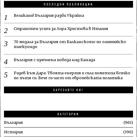
ПОСЛЕДНИ ПУБЛИКАЦИИ
Великани! България разби Украйна
Страхотен успех за Лора Христова в Италия
70 медала за България от Балканското по олимпийско
таекуондо
България с измъчена победа над Канада
Радев към Дара: Твоята енергия и сила пометоха всичко
по пътя си. Вече си част от европейската политика
ХАРЕСАЙТЕ НИ!
КАТЕГОРИИ
България
965
История
390