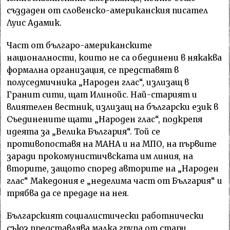
създаден от словенско-американския писател
Луис Адамик.
Част от българо-американските
националности, които не са обединени в някаква
формална организация, се представят в
полуседмичника „Народен глас“, излизащ в
Гранит сити, щат Илинойс. Най-старият и
влиятелен вестник, излизащ на български език в
Съединените щати „Народен глас“, подкрепя
идеята за „Велика България“. Той се
противопоставя на МАНА и на МПО, на първите
заради прокомунистичвската им линия, на
вторите, защото според авторите на „Народен
глас“ Македония е „неделима част от България“ и
трябва да се предаде на нея.
Българският социалистически работнически
съюз представлява малка група от стари