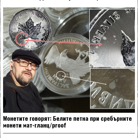
Монетите говорят: Белите петна при сребърните
монети мат-гланц/proof