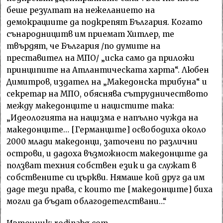
беше резултат на нежеланието на
демокрациите да подкрепят България. Когато
сънародницитв им приемат Хитлер, те
твърдят, че България /по думите на
преставител на МПО/ „иска само да приложи
принципите на Атлантическата харта“. Любен
Димитров, издател на „Македонска трибуна“ и
секретар на МПО, обяснява сътрудничеството
между македонците и нацистите така:
„Идеологията на нацизма е напълно чужда на
македонците… [Германците] освободиха около
2000 млади македонци, заточени по различни
острови, и дадоха възможност македонците да
ползват техния собствен език и да служат в
собствените си църкви. Нямаше кой друг да им
даде тези права, с които те [македонците] биха
могли да бъдат облагодетелствани…“