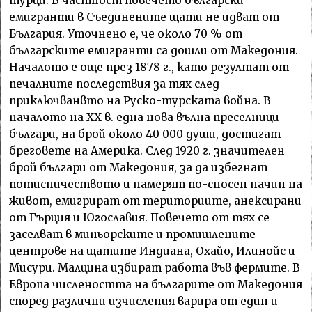
турци. В частност повечето български
емигранти в Съединените щати не идват от
България. Уточнено е, че около 70 % от
българските емигранти са дошли от Македония.
Началото е още през 1878 г., като резултат от
печалните последствия за тях след
приключванвто на Руско-турската война. В
началото на ХХ в. една нова вълна преселници
българи, на брой около 40 000 души, достигат
бреговете на Америка. След 1920 г. значителен
брой българи от Македония, за да избегнат
потисничеството и намерят по-сносен начин на
живот, емигрират от териториите, анексирани
от Гърция и Югославия. Повечето от тях се
заселват в миньорските и промишлените
центрове на щатите Индиана, Охайо, Илинойс и
Мисури. Малцина избират работа във фермите. В
Европа числеността на българите от Македония
според различни изчисления варира от един и