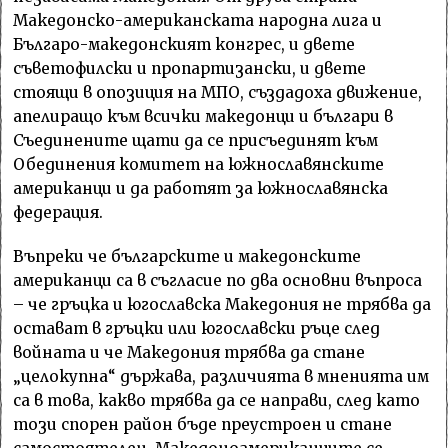
Македонско-американската народна лига и
Българо-македонският конгрес, и двете
съветофилски и пропартизански, и двете
стоящи в опозиция на МПО, създадоха движение,
апелиращо към всички македонци и българи в
Съединените щати да се присъединят към
Обединения комитет на южнославянските
американци и да работят за южнославянска
федерация.
Въпреки че българските и македонските
американци са в съгласие по два основни въпроса
– че гръцка и югославска Македония не трябва да
остават в гръцки или югославски ръце след
войната и че Македония трябва да стане
„целокупна“ държава, различията в мненията им
са в това, какво трябва да се направи, след като
този спорен район бъде преустроен и стане