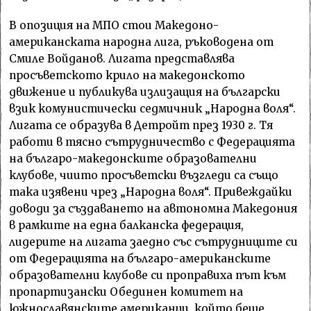
В опозиция на МПО стои Макeдоно-
амeриканската народна лига, ръководена от
Смиле Войданов. Лигата представлява
просъветското крило на македонското
движение и публикува излизащия на български
взик комунистически седмичник „Народна воля“.
Лигата се образува в Детройт през 1930 г. Тя
работи в тясно сътрудничество с Федерацията
на българо-македонските образователни
клубове, чиито просъветски възгледи са също
така изявени чрез „Народна воля“. Привеждайки
доводи за създаването на автономна Македония
в рамките на една балканска федерация,
лидерите на лигата заедно със сътрудниците си
от Федерацията на българо-американските
образователни клубове си проправиха път към
пропартизански Обединен комитет на
южнославянските американци, който беше