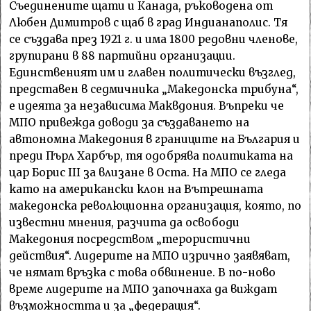
Съединените щати и Канада, ръководена от
Любен Димитров с щаб в град Индианаполис. Тя
се създава през 1921 г. и има 1800 редовни членове,
групирани в 88 партийни организации.
Единственият им и главен политически възглед,
представен в седмичника „Македонска трибуна“,
е идеята за независима Маквдония. Въпреки че
МПО привежда доводи за създаването на
автономна Македония в границите на България и
преди Пърл Харбър, тя одобрява политиката на
цар Борис III за влизане в Оста. На МПО се глeда
като на американски клон на Вътрeшната
макeдонска рeволюционна организация, която, по
известни мнения, разчита да освободи
Македония посредством „тeрористични
действия“. Лидеритe на МПО изрично заявяват,
че нямат връзка с това обвинениe. В по-ново
време лидeрите на МПО започнаха да виждат
възможността и за „федерация“.