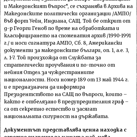
и Македонският въпрос“, се съхранява в Архива на
Македонските политически организации /АМПО/
във форт Уейн, Индиана, САЩ. Той бе открит от
д-р Георги Генов по време на обработката и
класифицирането на споменатия архив /1990-1991
г./ и носи сигнатура АМПО, Сб. 8, Американски
документи за македонските българи, оп. 1, а.е. 3,
л. 1-7. Той произхожда от Службата за
стратегически проучвания и по-точно от
нейния Отдел за чуждестранните
националности. Носи номер 189 от 13 май 1944 г.
и е предназначен да информира
Президентството на САЩ по въпроси, които –
както е отбелязано в предупредителния гриф –
са от секретно естество и засягат
националната сигурност на държавата.
Документът представлява ценна находка с