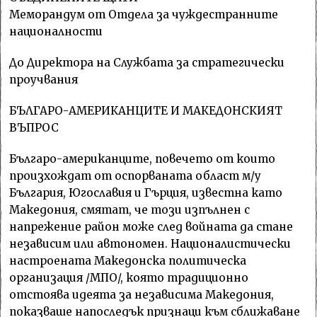
Меморандум от Отдела за чуждестранните
националности
До Директора на Службата за стратегически
проучвания
БЪЛГАРО-АМЕРИКАНЦИТЕ И МАКЕДОНСКИЯТ
ВЪПРОС
Българо-американците, повечето от които
произхождат от оспорваната област м/у
България, Югославия и Гърция, известна като
Македония, смятат, че този изпълнен с
напрежение район може след войната да стане
независим или автономен. Националистически
настроената Македонска политическа
организация /МПО/, която традиционно
отстоява идеята за независима Македония,
показваше напоследък признаци към сближаване