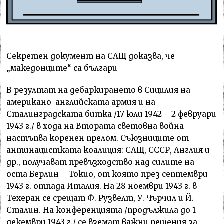
Секретен документ на САЩ доказва, че
„македонците“ са българи
В резултат на дебаркирането в Сицилия на
американо-английската армия и на
Сталинградската битка /17 юли 1942 – 2 февруари
1943 г./ в хода на Втората световна война
настъпва коренен прелом. Съюзниците от
антинацистката коалиция: САЩ, СССР, Англия и
др., получават превъзходство над силите на
оста Берлин – Токио, от която през септември
1943 г. отпада Италия. На 28 ноември 1943 г. в
Техеран се срещат Ф. Рузвелт, У. Чърчил и Й.
Сталин. На конференцията /продължила до 1
декември 1943 г./ се вземат важни решения за