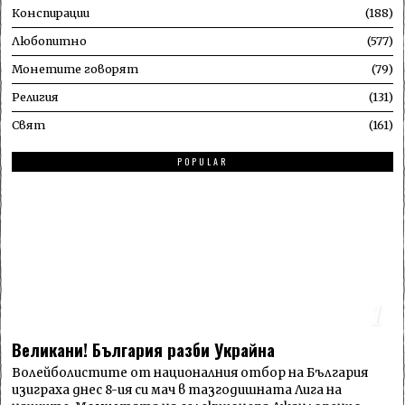
Конспирации
188
Любопитно
577
Монетите говорят
79
Религия
131
Свят
161
POPULAR
1
Великани! България разби Украйна
Волейболистите от националния отбор на България
изиграха днес 8-ия си мач в тазгодишната Лига на