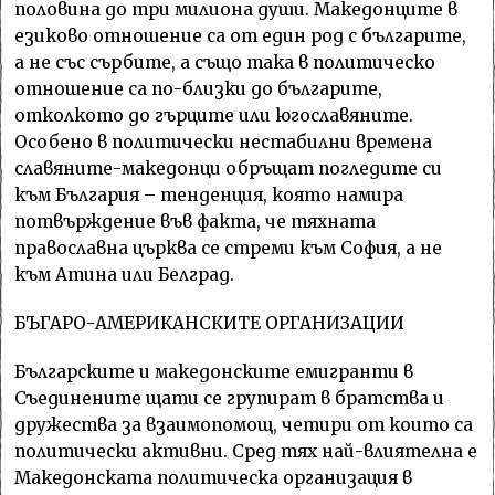
половина до три милиона души. Македонците в
езиково отношение са от един род с българите,
а не със сърбите, а също така в политическо
отношение са по-близки до българите,
отколкото до гърците или югославяните.
Особено в политически нестабилни времена
славяните-македонци обръщат погледите си
към България – тенденция, която намира
потвърждениe във факта, че тяхната
православна църква се стреми към София, а не
към Атина или Белград.
БЪГАРО-АМЕРИКАНСКИТЕ ОРГАНИЗАЦИИ
Българските и македонските емигранти в
Съединените щати се групират в братства и
дружества за взаимопомощ, четири от които са
политически активни. Сред тях най-влиятелна е
Македонската политическа организация в