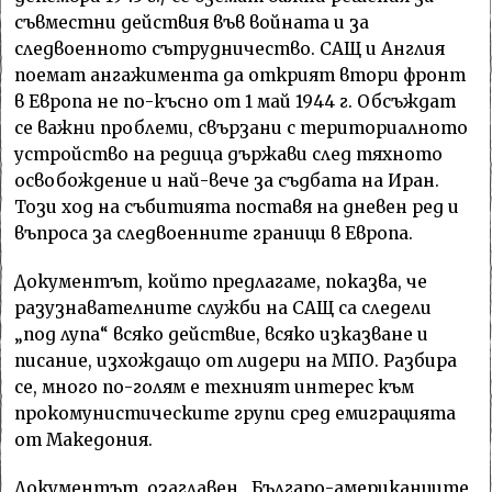
съвместни действия във войната и за
следвоенното сътрудничество. САЩ и Англия
поемат ангажимента да открият втори фронт
в Европа не по-късно от 1 май 1944 г. Обсъждат
се важни проблеми, свързани с териториалното
устройство на редица държави след тяхното
освобождение и най-вече за съдбата на Иран.
Този ход на събитията поставя на дневен ред и
въпроса за следвоенните граници в Европа.
Документът, който предлагаме, показва, че
разузнавателните служби на САЩ са следели
„под лупа“ всяко действие, всяко изказване и
писание, изхождащо от лидери на МПО. Разбира
се, много по-голям е техният интерес към
прокомунистическите групи сред емиграцията
от Македония.
Документът, озаглавен „Българо-американците