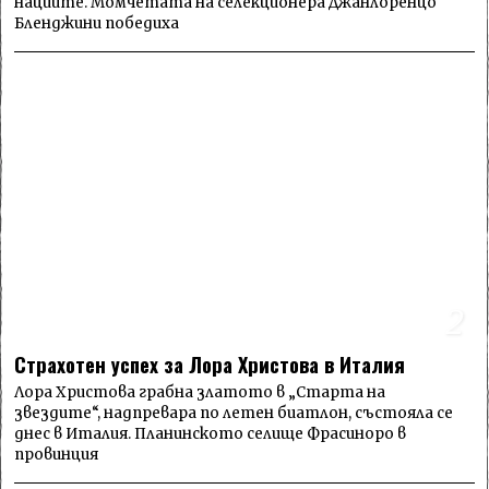
нациите. Момчетата на селекционера Джанлоренцо
Бленджини победиха
2
Страхотен успех за Лора Христова в Италия
Лора Христова грабна златото в „Старта на
звездите“, надпревара по летен биатлон, състояла се
днес в Италия. Планинското селище Фрасиноро в
провинция