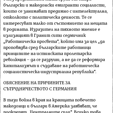
български и македонски емигранти социалисти,
които се занимават предимно с интелектуална,
отколкото с политическа деиност. Те се
интерeсуват малко от състоянието на нещата
в родината. Изразител на тяхното мнение е
излизащият в Гранит сити седмичник
„Работническа просвета“, който има за цел „да
проповядва сред българските работници
принципите на истинската пролетарска
революция – да се разруши, а не да се реформира
капитализмът и създаване на работническа
социалистическа индустриална република“.
ОБЯСНЕНИЕ НА ПРИЧИНИТЕ ЗА
СЪТРУДНИЧЕСТВОТО С ГЕРМАНИЯ
В тази война в края на краищата повечето
македонци и българи в Америка заявяват, че
подкрепят „Централните сили“. Всичко това