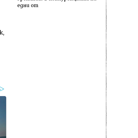
едни от
к,