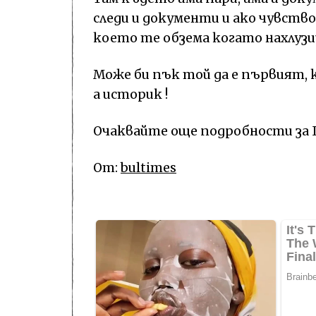
следи и документи и ако чувство
което те обзема когато нахлуз
Може би пък той да е първият, к
а историк !
Очаквайте още подробности за Го
От:
bultimes