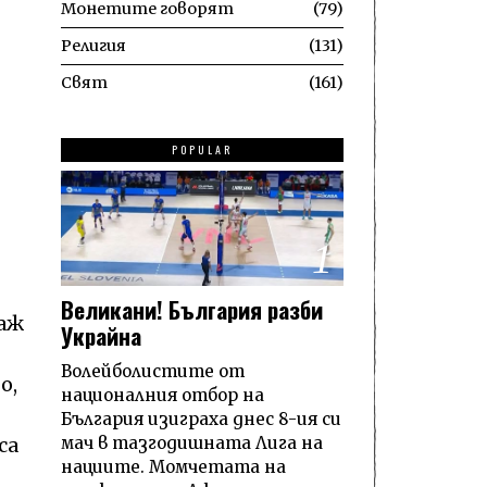
Монетите говорят
79
Религия
131
Свят
161
POPULAR
1
Великани! България разби
раж
Украйна
Волейболистите от
о,
националния отбор на
България изиграха днес 8-ия си
мач в тазгодишната Лига на
са
нациите. Момчетата на