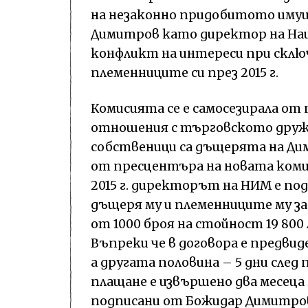
на незаконно придобитото имущ
Димитров като директор на Наци
конфликт на интереси при сключв
племенниците си през 2015 г.
Комисията се е самосезирала от 
отношения с търговското друже
собственици са дъщерята на Ди
от пресцентъра на новата комис
2015 г. директорът на НИМ е по
дъщеря му и племенниците му за
от 1000 броя на стойност 19 800 
Въпреки че в договора е предвид
а другата половина – 5 дни сле
плащане е извършено два месеца
подписани от Божидар Димитро