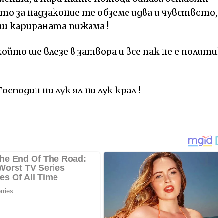
то за надзаконие те обземе идва и чувството,
иш карираната пижама !
ойто ще влезе в затвора и все пак не е полити
сподин ни лук ял ни лук крал !