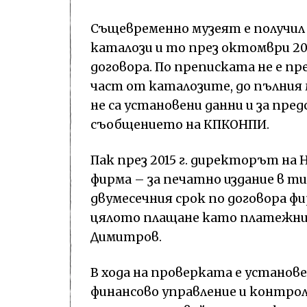
Същевременно музеят е получил
каталози и то през октомври 2017
договора. По преписката не е п
част от каталозите, до пълния 
не са установени данни и за пре
съобщението на КПКОНПИ.
Пак през 2015 г. директорът на
фирма – за печатно издание в ти
двумесечния срок по договора фи
цялото плащане като платежни
Димитров.
В хода на проверката е установ
финансово управление и контрол