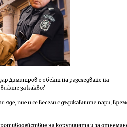
дар Димитров е обект на разследване на
 вижте за какво?
 яде, пие и се весели с държавните пари, врем
 противодействие на корупцията и за отнеман