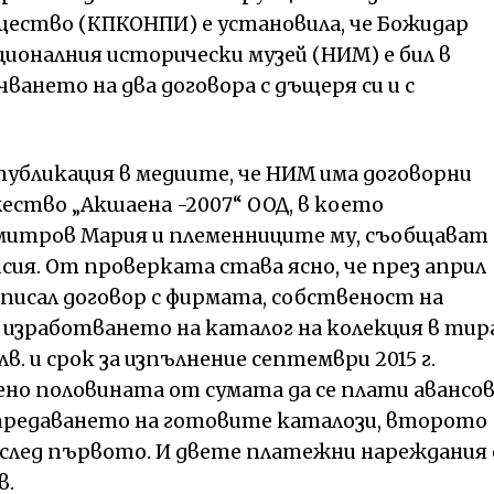
ество (КПКОНПИ) е установила, че Божидар
оналния исторически музей (НИМ) е бил в
ането на два договора с дъщеря си и с
публикация в медиите, че НИМ има договорни
ство „Акшаена -2007“ ООД, в което
митров Мария и племенниците му, съобщават
ия. От проверката става ясно, че през април
дписал договор с фирмата, собственост на
 изработването на каталог на колекция в ти
лв. и срок за изпълнение септември 2015 г.
ено половината от сумата да се плати авансов
д предаването на готовите каталози, второто
 след първото. И двете платежни нареждания 
в.