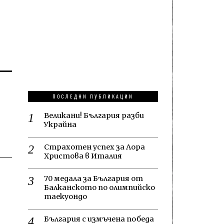
ПОСЛЕДНИ ПУБЛИКАЦИИ
Великани! България разби
Украйна
Страхотен успех за Лора
Христова в Италия
70 медала за България от
Балканското по олимпийско
таекуондо
България с измъчена победа