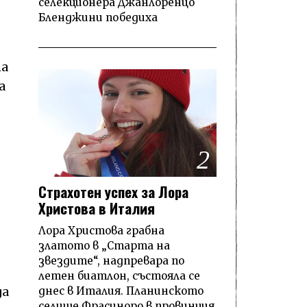
селекционера Джанлоренцо
Бленджини победиха
та
а
2
Страхотен успех за Лора
Христова в Италия
Лора Христова грабна
златото в „Старта на
звездите“, надпревара по
летен биатлон, състояла се
днес в Италия. Планинското
да
селище Фрасиноро в провинция