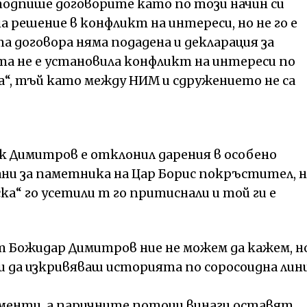
подпише договорите като по този начин си
 решение в конфликт на интереси, но не го е
а договора няма подадена и декларация за
а не е установила конфликт на интереси по
“, тъй като между НИМ и сдружението не са
ак Димитров е отклонил дарения в особено
ни за паметника на Цар Борис покръстител, 
а“ го усетили т го притиснали и той ги е
ът Божидар Димитров ние не можем да кажем, н
и да изкривяваш историята по соросоидна лини
ументи, а паричните потоци винаги оставят