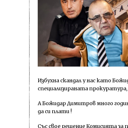
Избухна скандал у нас като Божи
специализираната прокуратура,
А Божидар Димитров много години
да си плати !
Със свое решение Комисията за