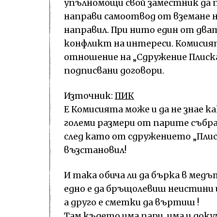
упълномощи свой заместник да 
направи самоотвод от вземане на
направил. При нито един от дват
конфликт на интереси. Комисият
отношение на „Сдружение Плиска
подписвани договори.
Източник:
ПИК
Е Комисията може и да не знае к
големи размери от парите събра
след като от сдружението „Плиск
възстановил!
И така обича ли да бърка в мед
едно е да бръщолевиш неистини 
а друго е сметки да въртиш !
Там където има пари, има и док