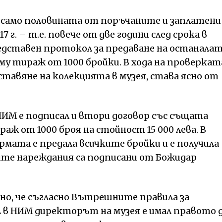
 само половината от поръчаните и заплатени
 г. – т.е. повече от две години след срока в
редставен протокол за предаване на останала
му тираж от 1000 бройки. В хода на проверкат
дставяне на колекцията в музея, става ясно от
 НИМ е подписал и втори договор със същата
раж от 1000 броя на стойност 15 000 лева. В
рмата е предала всичките бройки и е получила
те нареждания са подписани от Божидар
ено, че съгласно Вътрешните правила за
 в НИМ директорът на музея е имал правото 