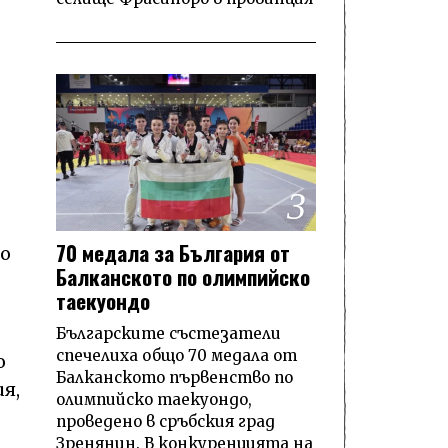
3
70 медала за България от
но
Балканското по олимпийско
таекуондо
Българските състезатели
спечелиха общо 70 медала от
о
Балканското първенство по
я,
олимпийско таекуондо,
проведено в сръбския град
Зренянин. В конкуренцията на