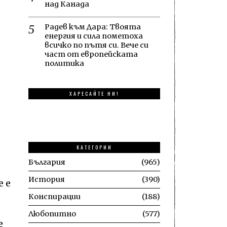
над Канада
Радев към Дара: Твоята
енергия и сила пометоха
всичко по пътя си. Вече си
част от европейската
политика
ХАРЕСАЙТЕ НИ!
КАТЕГОРИИ
България
965
История
390
е е
Конспирации
188
Любопитно
577
е