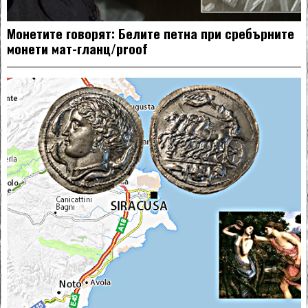
Монетите говорят: Белите петна при сребърните
монети мат-гланц/proof