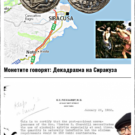
Монетите говорят: Декадрахма на Сиракуза