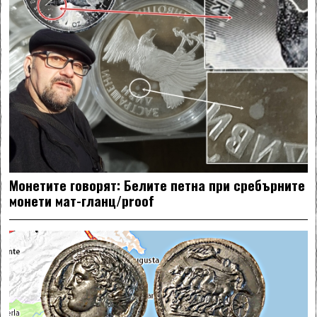
Монетите говорят: Белите петна при сребърните
монети мат-гланц/proof