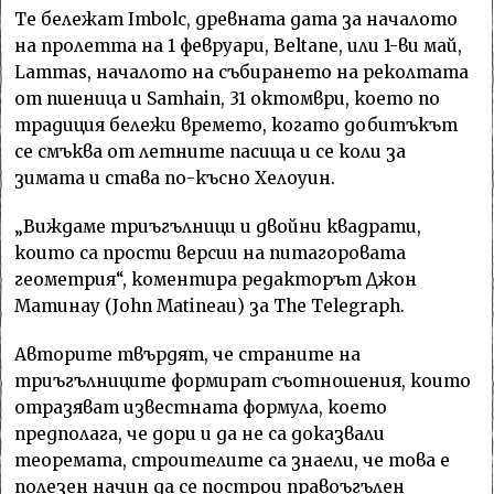
Tе бележат Imbolc, древната дата за началото
на пролетта на 1 февруари, Beltane, или 1-ви май,
Lammas, началото на събирането на реколтата
от пшеница и Samhain, 31 октомври, което по
традиция бележи времето, когато добитъкът
се смъква от летните пасища и се коли за
зимата и става по-късно Хелоуин.
„Виждаме триъгълници и двойни квадрати,
които са прости версии на питагоровата
геометрия“, коментира редакторът Джон
Матинау (John Matineau) за The Telegraph.
Авторите твърдят, че страните на
триъгълниците формират съотношения, които
отразяват известната формула, което
предполага, че дори и да не са доказвали
теоремата, строителите са знаели, че това е
полезен начин да се построи правоъгълен