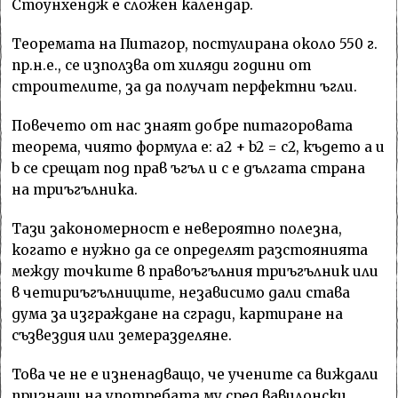
Стоунхендж е сложен календар.
Теоремата на Питагор, постулирана около 550 г.
пр.н.е., се използва от хиляди години от
строителите, за да получат перфектни ъгли.
Повечето от нас знаят добре питагоровата
теорема, чиято формула е: а2 + b2 = c2, където a и
b се срещат под прав ъгъл и c е дългата страна
на триъгълника.
Тaзи закономерност е невероятно полезна,
когато е нужно да се определят разстоянията
между точките в правоъгълния триъгълник или
в четириъгълниците, независимо дали става
дума за изграждане на сгради, картиране на
съзвездия или земеразделяне.
Това че не е изненадващо, че учените са виждали
признаци на употребата му сред вавилонски,