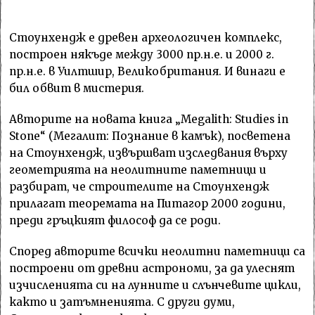
Стоунхендж е древен археологичен комплекс,
построен някъде между 3000 пр.н.е. и 2000 г.
пр.н.е. в Уилтшир, Великобритания. И винаги е
бил обвит в мистерия.
Авторите на новата книга „Megalith: Studies in
Stone“ (Мегалит: Познание в камък), посветена
на Стоунхендж, извършват изследвания върху
геометрията на неолитните паметници и
разбират, че строителите на Стоунхендж
прилагат теоремата на Питагор 2000 години,
преди гръцкият философ да се роди.
Според авторите всички неолитни паметници са
построени от древни астрономи, за да улеснят
изчисленията си на лунните и слънчевите цикли,
както и затъмненията. С други думи,