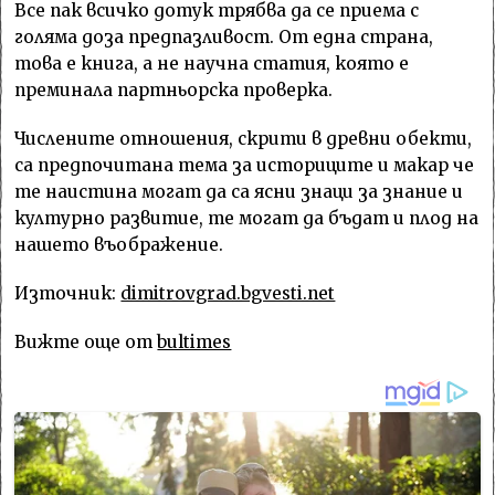
Все пак всичко дотук трябва да се приема с
голяма доза предпазливост. От една страна,
това е книга, а не научна статия, която е
преминала партньорска проверка.
Числените отношения, скрити в древни обекти,
са предпочитана тема за историците и макар че
те наистина могат да са ясни знаци за знание и
културно развитие, те могат да бъдат и плод на
нашето въображение.
Източник:
dimitrovgrad.bgvesti.net
Вижте още от
bultimes