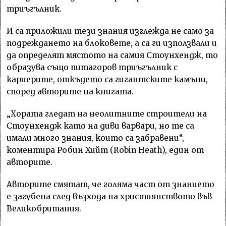
триъгълник.
И са приложили тези знания изглежда не само за
подреждането на блоковете, а са ги използвали и
да определят мястото на самия Стоунхендж, то
образува също питагоров триъгълник с
кариерите, откъдето са гигантските камъни,
според авторите на книгата.
„Хората гледат на неолитните строители на
Стоунхендж като на диви варвари, но те са
имали много знания, които са забравени“,
коментира Робин Хийт (Robin Heath), един от
авторите.
Авторите смятат, че голяма част от знанието
е загубена след възхода на християнството във
Великобритания.