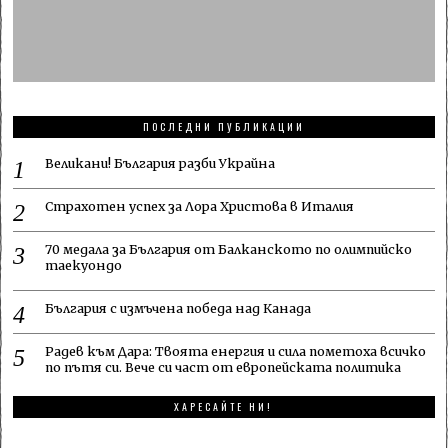
ПОСЛЕДНИ ПУБЛИКАЦИИ
Великани! България разби Украйна
Страхотен успех за Лора Христова в Италия
70 медала за България от Балканското по олимпийско
таекуондо
България с измъчена победа над Канада
Радев към Дара: Твоята енергия и сила пометоха всичко
по пътя си. Вече си част от европейската политика
ХАРЕСАЙТЕ НИ!