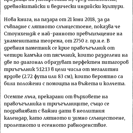
древнокитайски и ведически индийски култури.
Нова книга, на пазара от 21 юни 2018, за да
съвпадне с лятното слънцестоене, показва че
Стоунхендж е най-ранното превъплъщение на
знаменитата теорема, от 2750 г. пр.н.е. В
древния паметник се крие правоъгълник от
четири камъка от пясъчник, които разделени на
две по диагонал образуват перфектен питагоров
триъгълник 5:12:13 в цели числа от мегалитни
ярдове (2.72 фута или 83 см), които вероятно са
били положени с помощта на въжета и колчета.
Осемте лъча, прекарани от върховете на
правоъгълника и триъгълниците, също се
подравняват с важни дати в неолитния
календар, като лятното и зимно слънцестоене,
пролетното и есенното равноденствие.