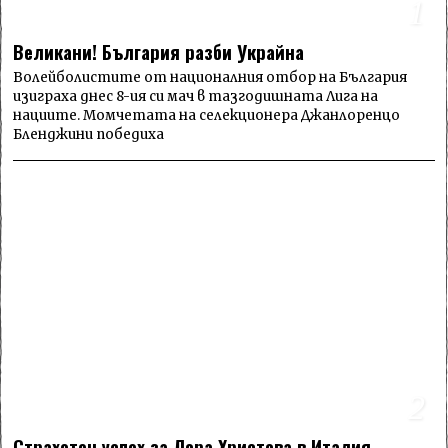
1
Великани! България разби Украйна
Волейболистите от националния отбор на България
изиграха днес 8-ия си мач в тазгодишната Лига на
нациите. Момчетата на селекционера Джанлоренцо
Бленджини победиха
2
Страхотен успех за Лора Христова в Италия