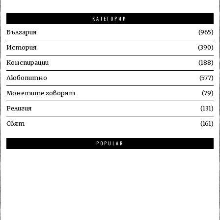
КАТЕГОРИИ
България
965
История
390
Конспирации
188
Любопитно
577
Монетите говорят
79
Религия
131
Свят
161
POPULAR