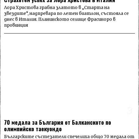
Лора Христова грабна златото в „Старта на
звездите“, надпревара по летен биатлон, състояла се
днес в Италия. Планинското селище Фрасиноро в
провинция
3
70 медала за България от Балканското по
олимпийско таекуондо
Българските състезатели спечелиха общо 70 медала от