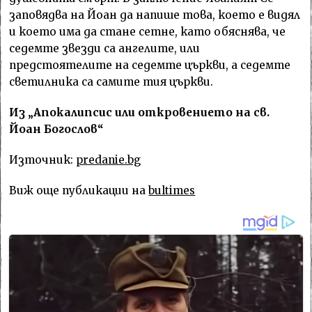
заповядва на Йоан да напише това, което е видял
и което има да стане сетне, като обяснява, че
седемте звезди са ангелите, или
предстоятелите на седемте църкви, а седемте
светилника са самите тия църкви.
Из „Апокалипсис или откровението на св.
Йоан Богослов“
Източник:
predanie.bg
Виж още публикации на
bultimes