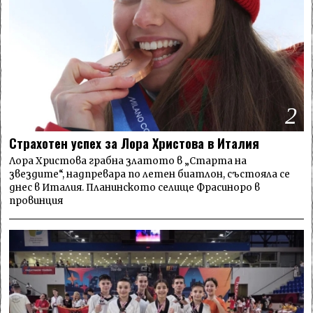
2
Страхотен успех за Лора Христова в Италия
Лора Христова грабна златото в „Старта на
звездите“, надпревара по летен биатлон, състояла се
днес в Италия. Планинското селище Фрасиноро в
провинция