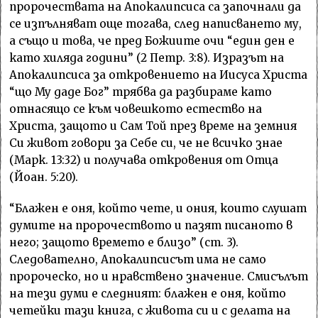
пророчествата на Апокалипсиса са започнали да
се изпълняват още тогава, след написването му,
а също и това, че пред Божиите очи “един ден е
като хиляда години” (2 Петр. 3:8). Изразът на
Апокалипсиса за откровението на Иисуса Христа
“що Му даде Бог” трябва да разбираме като
отнасящо се към човешкото естество на
Христа, защото и Сам Той през време на земния
Си живот говори за Себе си, че не всичко знае
(Марк. 13:32) и получава откровения от Отца
(Йоан. 5:20).
“Блажен е оня, който чете, и ония, които слушат
думите на пророчеството и пазят писаното в
него; защото времето е близо” (ст. 3).
Следователно, Апокалипсисът има не само
пророческо, но и нравствено значение. Смисълът
на тези думи е следният: блажен е оня, който
четейки тази книга, с живота си и с делата на