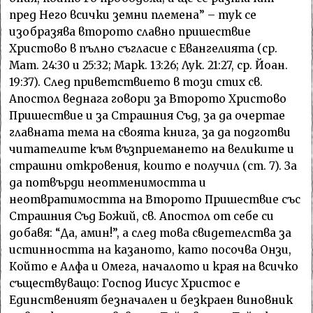
пред Него всички земни племена” – тук се
изобразява второто славно пришествие
Христово в пълно съгласие с Евангелията (ср.
Мат. 24:30 и 25:32; Марк. 13:26; Лук. 21:27, ср. Йоан.
19:37). След приветствието в този стих св.
Апостол веднага говори за Второто Христово
Пришествие и за Страшния Съд, за да очертае
главната тема на своята книга, за да подготви
читателите към възприемането на великите и
страшни откровения, които е получил (ст. 7). За
да потвърди неотменимостта и
неотвратимостта на Второто Пришествие със
Страшния Съд Божий, св. Апостол от себе си
добавя: “Да, амин!”, а след това свидетелства за
истинността на казаното, като посочва Онзи,
Който е Алфа и Омега, началото и края на всичко
съществуващо: Господ Иисус Христос е
Единственият безначален и безкраен виновник