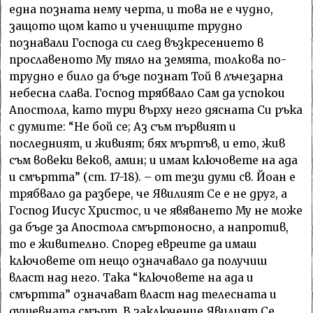
една позната нему черта, и това не е чудно,
защото щом като и учениците трудно
познавали Господа си след възкресението в
прославеното Му тяло на земята, толкова по-
трудно е било да бъде познат Той в лъчезарна
небесна слава. Господ трябвало Сам да успокои
Апостола, като тури върху него дясната Си ръка
с думите: “Не бой се; Аз съм първият и
последният, и живият; бях мъртъв, и ето, жив
съм вовеки веков, амин; и имам ключовете на ада
и смъртта” (ст. 17-18). – от тези думи св. Йоан е
трябвало да разбере, че Явилият Се е не друг, а
Господ Иисус Христос, и че явяването Му не може
да бъде за Апостола смъртоносно, а напротив,
то е живително. Според евреите да имаш
ключовете от нещо означавало да получиш
власт над него. Така “ключовете на ада и
смъртта” означават власт над телесната и
душевната смърт. В заключение Явилият Се