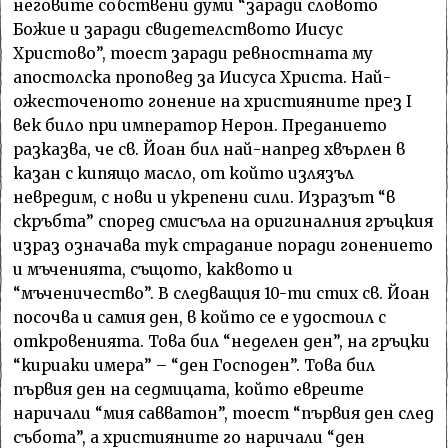
неговите собствени думи “заради словото
Божие и заради свидетелството Иисус
Христово”, тоест заради ревностната му
апостолска проповед за Иисуса Христа. Най-
ожесточеното гонение на християните през I
век било при император Нерон. Преданието
разказва, че св. Йоан бил най-напред хвърлен в
казан с кипящо масло, от който излязъл
невредим, с нови и укрепени сили. Изразът “в
скръбта” според смисъла на оригиналния гръцкия
израз означава тук страдание поради гонението
и мъченията, същото, каквото и
“мъченичество”. В следващия 10-ти стих св. Йоан
посочва и самия ден, в който се е удостоил с
откровенията. Това бил “неделен ден”, на гръцки
“кириаки имера” – “ден Господен”. Това бил
първия ден на седмицата, който евреите
наричали “мия савватон”, тоест “първия ден след
събота”, а християните го наричали “ден