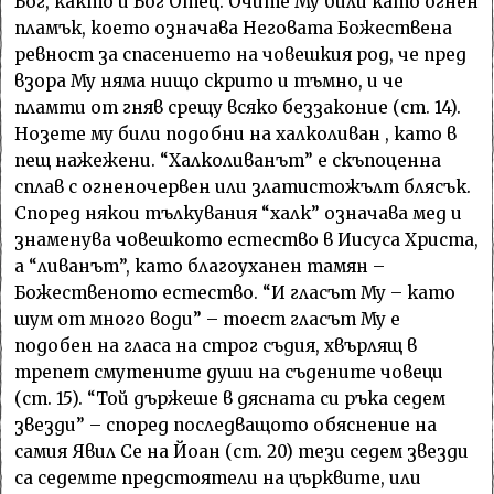
Бог, както и Бог Отец. Очите Му били като огнен
пламък, което означава Неговата Божествена
ревност за спасението на човешкия род, че пред
взора Му няма нищо скрито и тъмно, и че
пламти от гняв срещу всяко беззаконие (ст. 14).
Нозете му били подобни на халколиван , като в
пещ нажежени. “Халколиванът” е скъпоценна
сплав с огненочервен или златистожълт блясък.
Според някои тълкувания “халк” означава мед и
знаменува човешкото естество в Иисуса Христа,
а “ливанът”, като благоуханен тамян –
Божественото естество. “И гласът Му – като
шум от много води” – тоест гласът Му е
подобен на гласа на строг съдия, хвърлящ в
трепет смутените души на съдените човеци
(ст. 15). “Той държеше в дясната си ръка седем
звезди” – според последващото обяснение на
самия Явил Се на Йоан (ст. 20) тези седем звезди
са седемте предстоятели на църквите, или