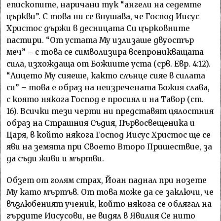
епископите, наричани тук “ангели на седемте
църкви”. С това ни се внушава, че Господ Иисус
Христос държи в десницата Си църковните
пастири. “От устата Му излизаше двуостър
меч” – с това се символизира всепроникващата
сила, изхождаща от Божиите уста (срв. Евр. 4:12).
“Лицето Му сияеше, както слънце сияе в силата
си” – това е образ на неизречената Божия слава,
с която някога Господ е просиял и на Тавор (ст.
16). Всички тези черти ни представят цялостния
образ на Страшния Съдия, Първосвещеника и
Царя, в който някога Господ Иисус Христос ще се
яви на земята при Своето Второ Пришествие, за
да съди живи и мъртви.
Обзет от голям страх, Йоан паднал при нозете
Му като мъртъв. От това може да се заключи, че
възлюбеният ученик, който някога се облягал на
гърдите Иисусови, не видял в Явилия Се нито