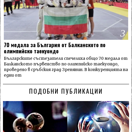
3
70 медала за България от Балканското по
олимпийско таекуондо
Българските състезатели спечелиха общо 70 медала от
Балканското първенство по олимпийско таекуондо,
проведено в сръбския град Зренянин. В конкуренцията на
едни от
ПОДОБНИ ПУБЛИКАЦИИ