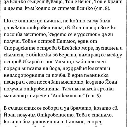
за всичко съществуващо, Той е вечен, Той е краят
и целта, към която се стреми всичко (ст. 8).
Що се отнася до начина, по който са му били
дарувани откровенията, св. Йоан преди всичко
посочва мястото, където се е удостоил да ги
получи. Това е остров Патмос, един от
Спорадските острови в Егейско море, пустинен и
скалист, с обиколка 56 версти, намиращ се между
остров Икарий и нос Милет, слабо населен
поради липсата на вода, нездравия климат и
неплодородната си почва. В една планинска
пещера и сега посочват мястото, където Йоан
получил откровенията. Там има малък гръцки
манастир, наречен “Апокалписис” (ст. 9).
В същия стих се говори и за времето, когато св.
Йоан получил Откровението. Това е станало,
когато бил заточен на о. Патмос, според