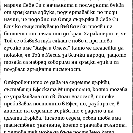
нарича Себе Си с началната и последната буква
от гръцката азбука, подчертавайки по този
начин, че подобно на Отца съдържа в Себе Си
всичко съществуващо във всички прояви на
битието от началото до края. Характерно е, че
Той се обявява тук сякаш с ново и при това
гръцко име “Алфа и Омега”, като че желаейки да
покаже, че Той е Месия за всички народи, защото
тогава са навред говорили на гръцки език и са
ползвали гръцката писменост.
Откровението се дава на седемте църкви,
съставящи Ефеската Митрополия, която тогава
се управлявала от св. Йоан Богослов, понеже
пребивавал постоянно в Ефес, но, разбира се, в
лицето на седемте църкви то е дадено и на
цялата Църква. Числото седем, освен това има
таинствено значение, което означава пълнота,
и затова тук може да бъде поставено като