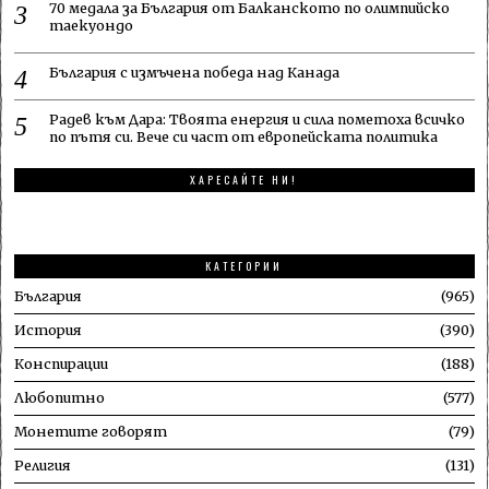
70 медала за България от Балканското по олимпийско
таекуондо
България с измъчена победа над Канада
Радев към Дара: Твоята енергия и сила пометоха всичко
по пътя си. Вече си част от европейската политика
ХАРЕСАЙТЕ НИ!
КАТЕГОРИИ
България
965
История
390
Конспирации
188
Любопитно
577
Монетите говорят
79
Религия
131