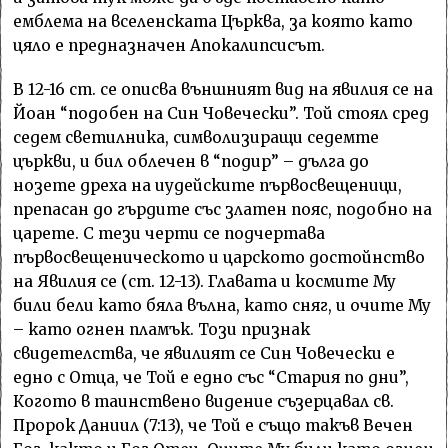
емблема на вселенската Църква, за която като
цяло е предназначен Апокалипсисът.
В 12-16 ст. се описва външният вид на явилия се на
Йоан “подобен на Син Човечески”. Той стоял сред
седем светилника, символизиращи седемте
църкви, и бил облечен в “подир” – дълга до
нозете дреха на иудейските първосвещеници,
препасан до гърдите със златен пояс, подобно на
царете. С тези черти се подчертава
първосвещеническото и царското достойнство
на Явилия се (ст. 12-13). Главата и космите Му
били бели като бяла вълна, като сняг, и очите Му
– като огнен пламък. Този признак
свидетелства, че явилият се Син Човечески е
едно с Отца, че Той е едно със “Стария по дни”,
Когото в таинствено видение съзерцавал св.
Пророк Даниил (7:13), че Той е също такъв Вечен