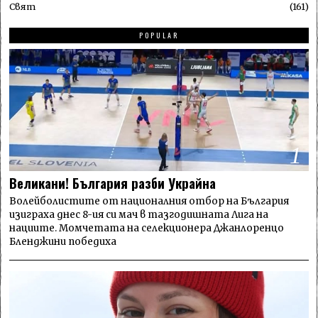
Свят
161
POPULAR
1
Великани! България разби Украйна
Волейболистите от националния отбор на България
изиграха днес 8-ия си мач в тазгодишната Лига на
нациите. Момчетата на селекционера Джанлоренцо
Бленджини победиха