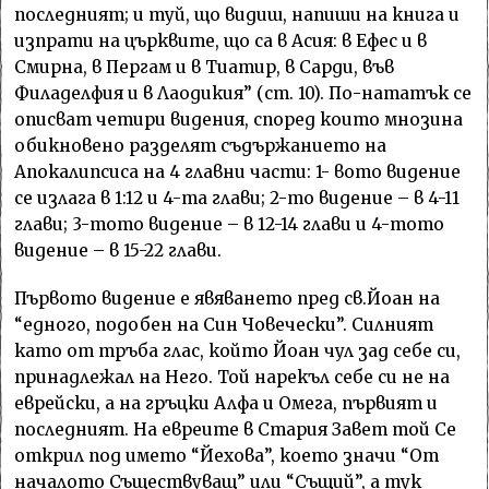
последният; и туй, що видиш, напиши на книга и
изпрати на църквите, що са в Асия: в Ефес и в
Смирна, в Пергам и в Тиатир, в Сарди, във
Филаделфия и в Лаодикия” (ст. 10). По-нататък се
описват четири видения, според които мнозина
обикновено разделят съдържанието на
Апокалипсиса на 4 главни части: 1- вото видение
се излага в 1:12 и 4-та глави; 2-то видение – в 4-11
глави; 3-тото видение – в 12-14 глави и 4-тото
видение – в 15-22 глави.
Първото видение е явяването пред св.Йоан на
“едного, подобен на Син Човечески”. Силният
като от тръба глас, който Йоан чул зад себе си,
принадлежал на Него. Той нарекъл себе си не на
еврейски, а на гръцки Алфа и Омега, първият и
последният. На евреите в Стария Завет той Се
открил под името “Йехова”, което значи “От
началото Съществуващ” или “Същий”, а тук