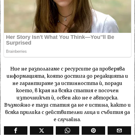
Ние не разполагаме с ресурсите да проверява
информацията, която достига до редакцията и
не гарантираме за истинността ѝ, поради
което, в края на всяка статия е посочен
източникът ѝ, освен ако не е авторска.
Възможно е тази статия да не е истина, както и
всяка прилика с действителни лица и събития да
е случайна.