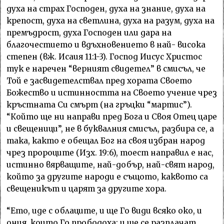
духа на страх Господен, духа на знание, духа на
крепост, духа на светлина, духа на разум, духа на
премъдрост, духа Господен или дара на
благочестието и вдъхновението в най- висока
степен (вж. Исаия 11:1-3). Господ Иисус Христос
тук е наречен “верният свидетел” в смисъл, че
Той е засвидетелствал пред хората Своето
Божество и истинността на Своето учение чрез
кръстната Си смърт (на гръцки “мартис”).
“Който ще ни направи пред Бога и Своя Отец царе
и свещеници”, не в буквалния смисъл, разбира се, а
така, както е обещал Бог на своя избран народ
чрез пророците (Изх. 19:6), тоест направил е нас,
истинно вярващите, най-добър, най-свят народ,
който за другите народи е същото, каквото са
свещеникът и царят за другите хора.
“Ето, иде с облаците, и ще Го види всяко око, и
ония, които Го прободоха; и ще се разплачат