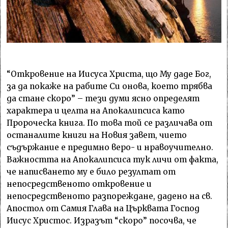
“Откровение на Иисуса Христа, що Му даде Бог,
за да покаже на рабите Си онова, което трябва
да стане скоро” – тези думи ясно определят
характера и целта на Апокалипсиса като
Пророческа книга. По това той се различава от
останалите книги на Новия завет, чието
съдържание е предимно веро- и нравоучително.
Важността на Апокалипсиса тук личи от факта,
че написването му е било резултат от
непосредственото откровение и
непосредственото разпореждане, дадено на св.
Апостол от Самия Глава на Църквата Господ
Иисус Христос. Изразът “скоро” посочва, че