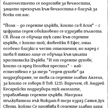
благочестието се подготвя за вечността,
защото преходът към вечността е близък за
всеки от нас.
“Йоан – до седемте църкви, които са в Асия” – с
цифрата седем обикновено се изразява пълнота.
Св. Йоан се обръща тук само към седемте
църкви, с които той, живеейки в Ефес, имал
особено близки и чести отношения, но наред с
това в тяхно лице се обръща към цялата
християнска Църква. “И от седемте духове,
които са пред Неговия престол” – най-
естествено е за тези “седем духове” да
подразбираме, че това са седемте главни Ангели,
за които се говори в Тов. 12:15. Впрочем, св. Андрей
Кесарийски подразбира тук ангелите,
управляващи седемте църкви. Мнозина
тълкуватели пък виждат в този израз Самия Дух
Свети, който Се проявява в седемте главни дара: