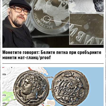
Монетите говорят: Белите петна при сребърните
монети мат-гланц/proof