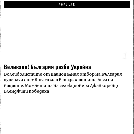
POPULAR
1
Великани! България разби Украйна
Волейболистите от националния отбор на България
изиграха днес 8-ия си мач в тазгодишната Лига на
нациите. Момчетата на селекционера Джанлоренцо
Бленджини победиха