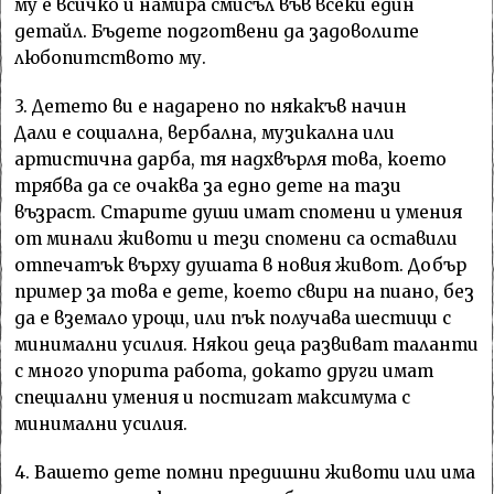
му е всичко и намира смисъл във всеки един
детайл. Бъдете подготвени да задоволите
любопитството му.
3. Детето ви е надарено по някакъв начин
Дали е социална, вербална, музикална или
артистична дарба, тя надхвърля това, което
трябва да се очаква за едно дете на тази
възраст. Старите души имат спомени и умения
от минали животи и тези спомени са оставили
отпечатък върху душата в новия живот. Добър
пример за това е дете, което свири на пиано, без
да е вземало уроци, или пък получава шестици с
минимални усилия. Някои деца развиват таланти
с много упорита работа, докато други имат
специални умения и постигат максимума с
минимални усилия.
4. Вашето дете помни предишни животи или има