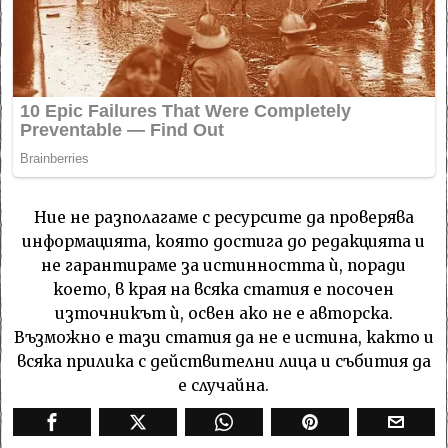
Ние не разполагаме с ресурсите да проверява
информацията, която достига до редакцията и
не гарантираме за истинността ѝ, поради
което, в края на всяка статия е посочен
източникът ѝ, освен ако не е авторска.
Възможно е тази статия да не е истина, както и
всяка прилика с действителни лица и събития да
е случайна.