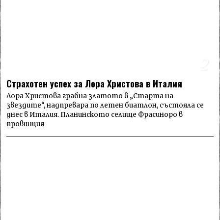
2
Страхотен успех за Лора Христова в Италия
Лора Христова грабна златото в „Старта на
звездите“, надпревара по летен биатлон, състояла се
днес в Италия. Планинското селище Фрасиноро в
провинция