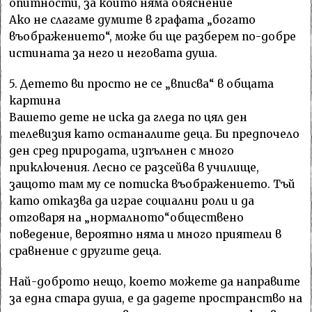
опитности, за които няма обяснение
Ако не слагаме думите в графата „богато
въображението“, може би ще разберем по-добре
истината за него и неговата душа.
5. Детето ви просто не се „вписва“ в общата
картина
Вашето дете не иска да гледа по цял ден
телевизия като останалите деца. Би предпочело
ден сред природата, изпълнен с много
приключения. Лесно се разсейва в училище,
защото там му се потиска въображението. Тъй
като отказва да играе социални роли и да
отговаря на „нормалното“обществено
поведение, вероятно няма и много приятели в
сравнение с другите деца.
Най-доброто нещо, което можете да направите
за една стара душа, е да дадете пространство на