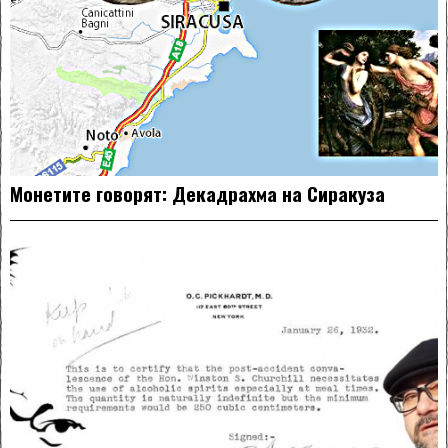
Монетите говорят: Декадрахма на Сиракуза