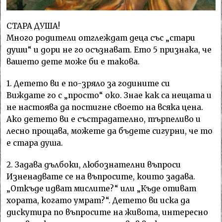
СТАРА ДУША!
Много родители отглеждат деца със „стари
души“ и дори не го осъзнават. Ето 5 признака, че
вашето дете може би e такова.
1. Детето ви е по-зряло за годините си
Виждате го с „просто“ око. Знае как са нещата и
не настоява да постигне своето на всяка цена.
Ако детето ви е състрадателно, търпеливо и
лесно прощава, можете да бъдете сигурни, че то
е стара душа.
2. Задава дълбоки, любознателни въпроси
Изненадвате се на въпросите, които задава.
„Откъде идват мислите?“ или „Къде отиват
хората, когато умрат?“. Детето ви иска да
дискутира по въпросите на живота, интересно