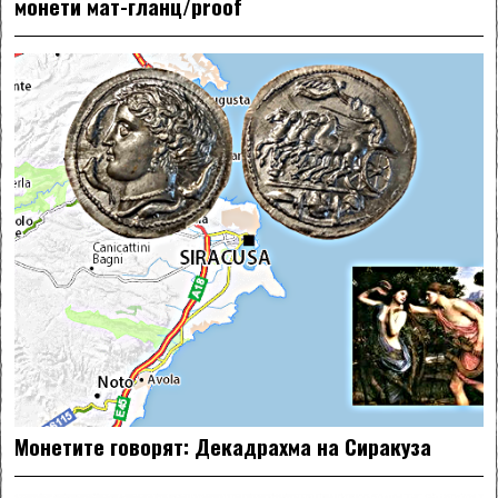
монети мат-гланц/proof
Монетите говорят: Декадрахма на Сиракуза