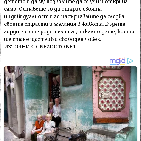
детето и да му позволите да се учи и открива
само. Оставете го да открие своята
индивидуалност и го насърчавайте да следва
своите страсти и желания в живота. Бъдете
горди, че сте родители на уникално дете, което
ще стане щастлив и свободен човек.
ИЗТОЧНИК:
GNEZDOTO.NET