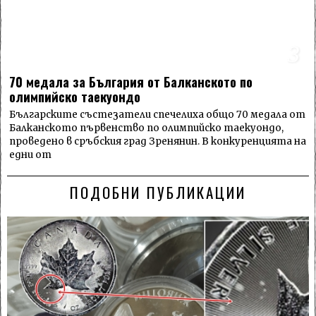
3
70 медала за България от Балканското по
олимпийско таекуондо
Българските състезатели спечелиха общо 70 медала от
Балканското първенство по олимпийско таекуондо,
проведено в сръбския град Зренянин. В конкуренцията на
едни от
ПОДОБНИ ПУБЛИКАЦИИ