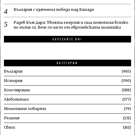
България с измъчена победа над Канада
Радев към Дара: Твоята енергия и сила пометоха всичко
по пътя си. Вече си част от европейската политика
ХАРЕСАЙТЕ НИ!
КАТЕГОРИИ
България
965
История
390
Конспирации
188
Любопитно
577
Монетите говорят
79
Религия
131
Свят
161