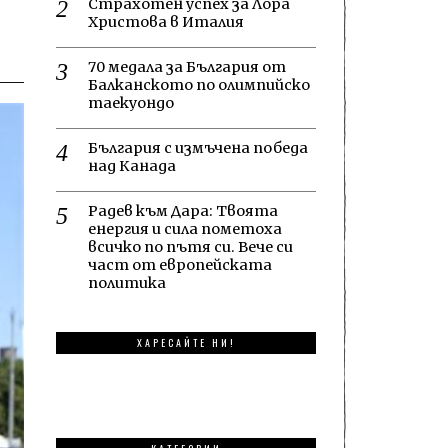
Страхотен успех за Лора
Христова в Италия
70 медала за България от
Балканското по олимпийско
таекуондо
България с измъчена победа
над Канада
Радев към Дара: Твоята
енергия и сила пометоха
всичко по пътя си. Вече си
част от европейската
политика
ХАРЕСАЙТЕ НИ!