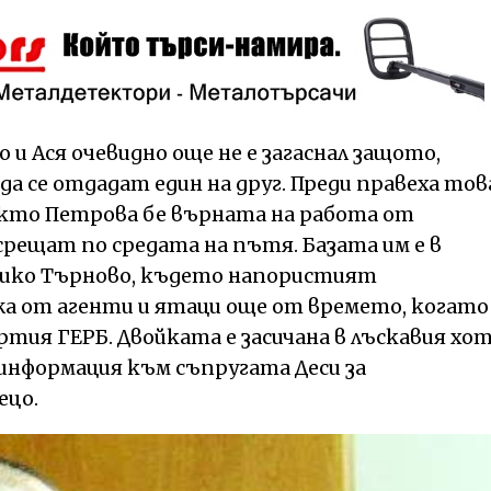
и Ася очевидно още не е загаснал защото,
да се отдадат един на друг. Преди правеха тов
кто Петрова бе върната на работа от
срещат по средата на пътя. Базата им е в
ико Търново, където напористият
а от агенти и ятаци още от времето, когато
тия ГЕРБ. Двойката е засичана в лъскавия хо
информация към съпругата Деси за
ецо.