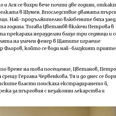
и Ася се вихри вече почти две години, откак
велката в Шумен. Впоследствие двамата търс
ещи. Най-продължително влюбените бяха заед
та година. Тогава Цветанбв включи Петрова в
та прекараха неразделни близо три седмици и с
Ролята на уличен фенер в Щатите играеше
 Флоров, който се води най-близкият прияте
е по време на това посещение, Цветанов, Петр
рещу Гергана Червенкова. Тя и до днес се бори
ските власти поискаха екстрадирането й,
режа за търговия с незаконни лекарства и