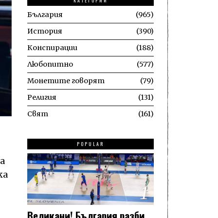
КАТЕГОРИИ
България
965
История
390
Конспирации
188
Любопитно
577
Монетите говорят
79
Религия
131
Свят
161
POPULAR
а
ка
1
Великани! България разби