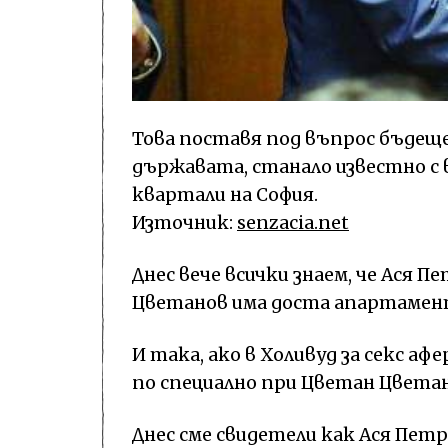
Това поставя под въпрос бъдещ
държавата, станало известно с
квартали на София.
Източник:
senzacia.net
Днес вече всички знаем, че Ася П
Цветанов има доста апартамен
И така, ако в Холивуд за секс аф
по специално при Цветан Цветан
Днес сме свидетели как Ася Пет