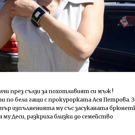
и през сълзи за похотливият си мъж !
и по бели гащи с прокурорката Ася Петрова. З
истър изпълненията му със засуканата брюнет
му Деси, разкриха близки до семейство