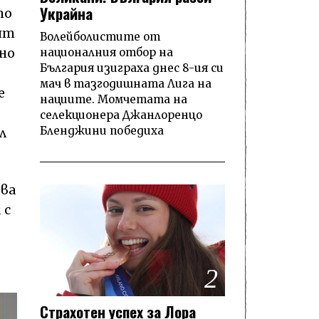
Украйна
то
ят
Волейболистите от
националния отбор на
но
България изиграха днес 8-ия си
мач в тазгодишната Лига на
е
нациите. Момчетата на
селекционера Джанлоренцо
Бленджини победиха
л
ова
 с
2
Страхотен успех за Лора