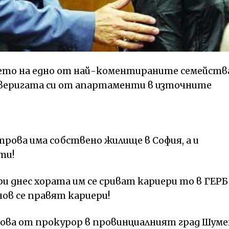
ето на едно от най-коментираните семейств
 веригата си от апартаменти в източните
етрова има собствено жилище в София, а и
ти!
ери днес хората им се сриват кариери то в ГЕРБ
ов се правят кариери!
рова от прокурор в провинциалният град Шуме