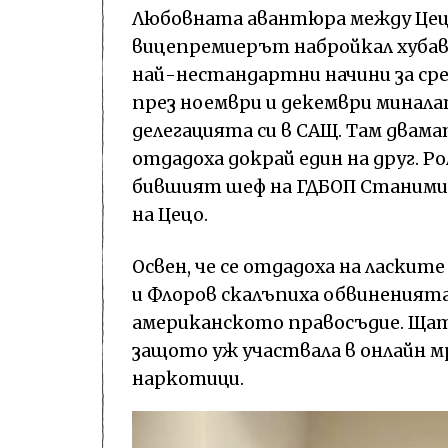
Любовната авантюра между Цецо 
вицепремиерът набройкал хуба
най-нестандартни начини за ср
през ноември и декември минала
делегацията си в САЩ. Там двама
отдадоха докрай един на друг. 
бившият шеф на ГДБОП Станимир
на Цецо.
Освен, че се отдадоха на ласкит
и Флоров скалъпиха обвиненията с
американското правосъдие. Щат
защото уж участвала в онлайн м
наркотици.