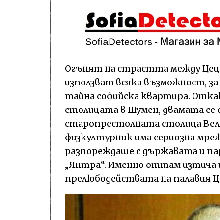
Огънят на страстта между Цецо 
използват всяка възможност, за 
тайна софийска квартира. Отка
столицата в Шумен, двамата се 
старопрестолната столица Вел
физкултурник има сериозна мреж
разпореждаше с държавата и пар
„Янтра“. Именно оттам изтича 
прелюбодействата на палавия Ц