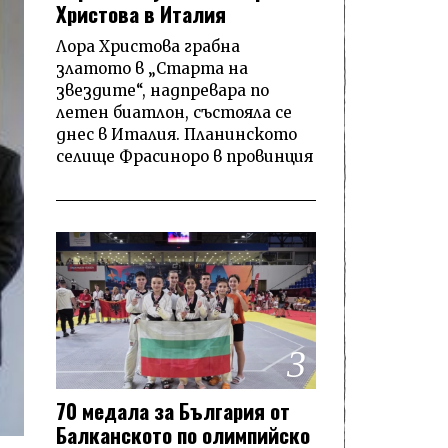
Христова в Италия
Лора Христова грабна
златото в „Старта на
звездите“, надпревара по
летен биатлон, състояла се
днес в Италия. Планинското
селище Фрасиноро в провинция
3
70 медала за България от
Балканското по олимпийско