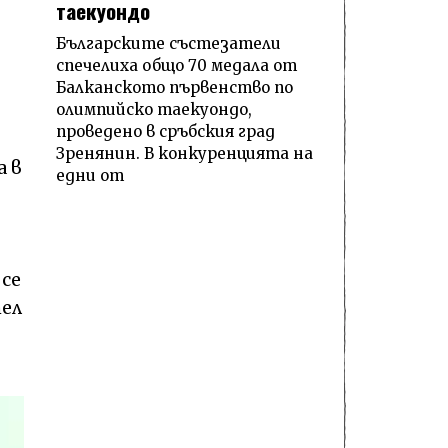
таекуондо
Българските състезатели
спечелиха общо 70 медала от
Балканското първенство по
олимпийско таекуондо,
проведено в сръбския град
Зренянин. В конкуренцията на
а в
едни от
 се
тел