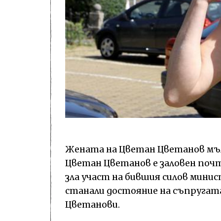
Жената на Цветан Цветанов мълч
Цветан Цветанов е заловен почт
зла участ на бившия силов мин
станали достояние на съпругата 
Цветанови.