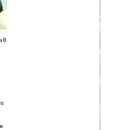
а в
 и
н