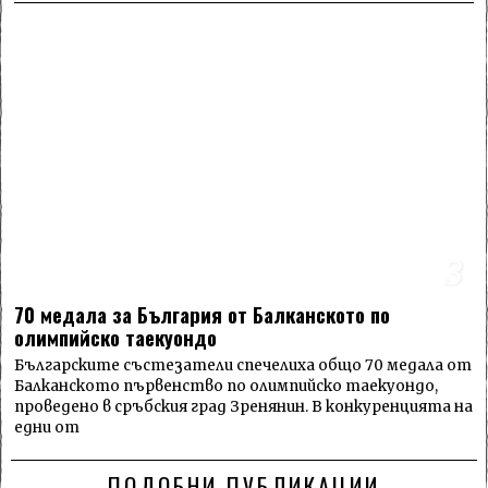
3
70 медала за България от Балканското по
олимпийско таекуондо
Българските състезатели спечелиха общо 70 медала от
Балканското първенство по олимпийско таекуондо,
проведено в сръбския град Зренянин. В конкуренцията на
едни от
ПОДОБНИ ПУБЛИКАЦИИ