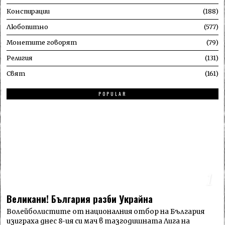
Конспирации
188
Любопитно
577
Монетите говорят
79
Религия
131
Свят
161
POPULAR
1
Великани! България разби Украйна
Волейболистите от националния отбор на България
изиграха днес 8-ия си мач в тазгодишната Лига на