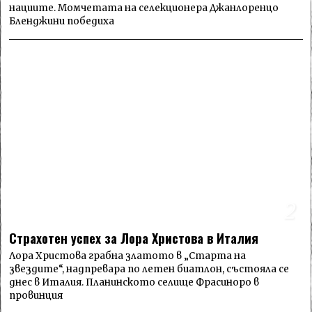
нациите. Момчетата на селекционера Джанлоренцо
Бленджини победиха
2
Страхотен успех за Лора Христова в Италия
Лора Христова грабна златото в „Старта на
звездите“, надпревара по летен биатлон, състояла се
днес в Италия. Планинското селище Фрасиноро в
провинция