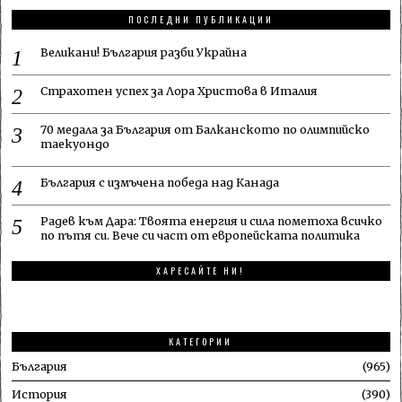
ПОСЛЕДНИ ПУБЛИКАЦИИ
Великани! България разби Украйна
Страхотен успех за Лора Христова в Италия
70 медала за България от Балканското по олимпийско
таекуондо
България с измъчена победа над Канада
Радев към Дара: Твоята енергия и сила пометоха всичко
по пътя си. Вече си част от европейската политика
ХАРЕСАЙТЕ НИ!
КАТЕГОРИИ
България
965
История
390