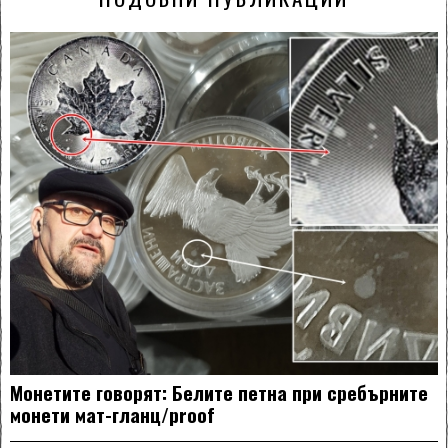
Монетите говорят: Белите петна при сребърните
монети мат-гланц/proof