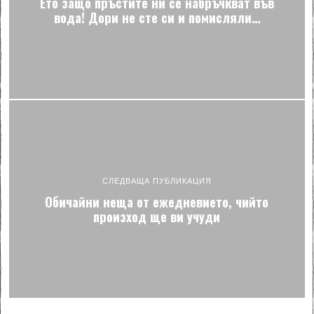
Ето защо пръстите ни се набръчкват във
вода! Дори не сте си и помисляли…
СЛЕДВАЩА ПУБЛИКАЦИЯ
Обичайни неща от ежедневието, чийто
произход ще ви учуди