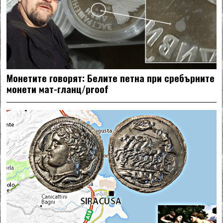
Монетите говорят: Белите петна при сребърните
монети мат-гланц/proof