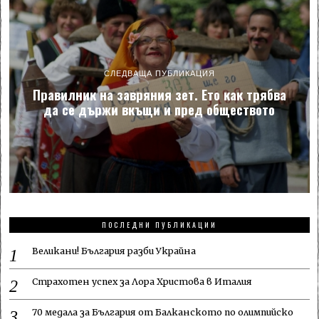
СЛЕДВАЩА ПУБЛИКАЦИЯ
Правилник на завряния зет. Ето как трябва
да се държи вкъщи и пред обществото
ПОСЛЕДНИ ПУБЛИКАЦИИ
Великани! България разби Украйна
Страхотен успех за Лора Христова в Италия
70 медала за България от Балканското по олимпийско