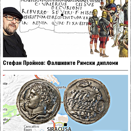
Стефан Пройнов: Фалшивите Римски дипломи