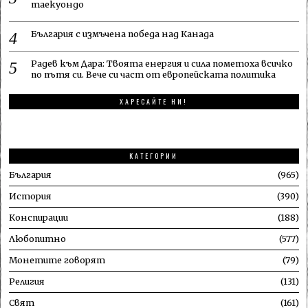
таекуондо
България с измъчена победа над Канада
Радев към Дара: Твоята енергия и сила пометоха всичко
по пътя си. Вече си част от европейската политика
ХАРЕСАЙТЕ НИ!
КАТЕГОРИИ
България
965
История
390
Конспирации
188
Любопитно
577
Монетите говорят
79
Религия
131
Свят
161