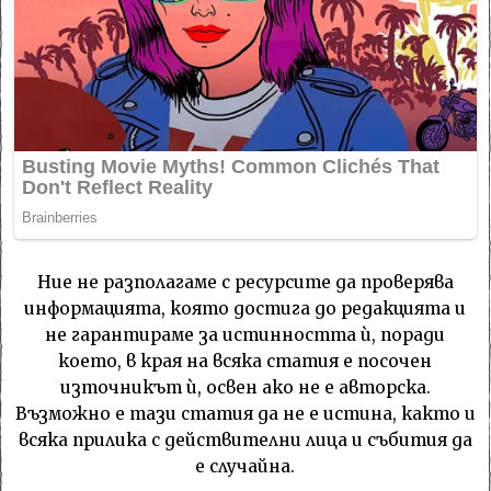
Ние не разполагаме с ресурсите да проверява
информацията, която достига до редакцията и
не гарантираме за истинността ѝ, поради
което, в края на всяка статия е посочен
източникът ѝ, освен ако не е авторска.
Възможно е тази статия да не е истина, както и
всяка прилика с действителни лица и събития да
е случайна.