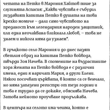
четата на Петко в Марония Хайтов пише за
слугинята Аспасия: „Какви чувства е събудил
гиздавият капитан Петко в душата на това
крехко момиче – дали само чувството на
преданост към легендарния народен защитник,
или една неочаквана бликнала любов, – това не
знаем и никога няма да узнаем“.
В гръцкото село Марония и до днес пазят
светлия образ на капитан Петко войвода,
твърди Зоя Начева. В спомените на възрастните
хора жената на Петко войвода е с различни
имена, едни я наричат Мария, а други Елени.
Някои посочват църквата, в която са се венчали,
но няма запазени регистри от тези години и
това е трудно да се докаже, обяснява Начева.
Затова нейното проучване продължава.
В центъра на селото има чешма, която е