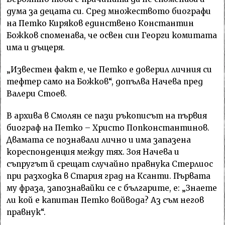
дума за децата си. Сред множеството биографи
на Петко Киряков единствено Константин
Божков споменава, че освен син Георги комитата
има и дъщеря.
„Известен факт е, че Петко е доверил личния си
тефтер само на Божков“, допълва Начева пред
Валери Стоев.
В архива в Смолян се пази ръкописът на първия
биограф на Петко – Христо Попконстантинов.
Двамата се познавали лично и има запазена
кореспонденция между тях. Зоя Начева и
съпругът й срещат случайно правнука Стерлиос
при разходка в Стария град на Ксанти. Първата
му фраза, запознавайки се с българите, е: „Знаете
ли кой е капитан Петко войвода? Аз съм негов
правнук“.