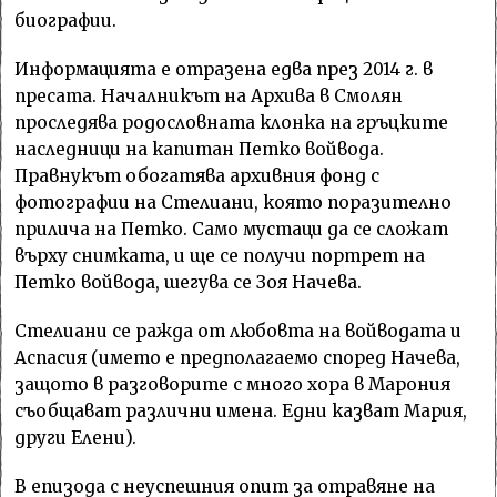
биографии.
Информацията е отразена едва през 2014 г. в
пресата. Началникът на Архива в Смолян
проследява родословната клонка на гръцките
наследници на капитан Петко войвода.
Правнукът обогатява архивния фонд с
фотографии на Стелиани, която поразително
прилича на Петко. Само мустаци да се сложат
върху снимката, и ще се получи портрет на
Петко войвода, шегува се Зоя Начева.
Стелиани се ражда от любовта на войводата и
Аспасия (името е предполагаемо според Начева,
защото в разговорите с много хора в Марония
съобщават различни имена. Едни казват Мария,
други Елени).
В епизода с неуспешния опит за отравяне на