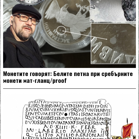
Монетите говорят: Белите петна при сребърните
монети мат-гланц/proof