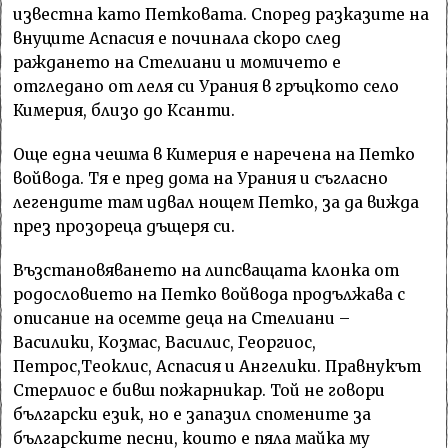
известна като Петковата. Според разказите на
внуците Аспасия е починала скоро след
раждането на Стелиани и момичето е
отгледано от леля си Урания в гръцкото село
Кимерия, близо до Ксанти.
Още една чешма в Кимерия е наречена на Петко
войвода. Тя е пред дома на Урания и съгласно
легендите там идвал нощем Петко, за да вижда
през прозореца дъщеря си.
Възстановяването на липсващата клонка от
родословието на Петко войвода продължава с
описание на осемте деца на Стелиани –
Василики, Козмас, Василис, Георгиос,
Петрос,Теоклис, Аспасия и Ангелики. Правнукът
Стерлиос е бивш пожарникар. Той не говори
български език, но е запазил спомените за
българските песни, които е пяла майка му