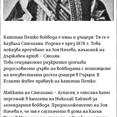
Капитан Петко войвода е имал и дъщеря. Тя се е
казвала Стелиани. Родена е през 1878 г. Това
показва проучване на Зоя Начева, началник на
Държавен архив – Смолян.
Това сензационно разкритие допълва
родословното дърво на войводата с потомците
на неизвестната досега дъщеря в Гърция. В
Ксанти живее правнук на капитан Петко.
Майката на Стелиани – Аспасия, е описана като
персонаж в книгата на Николай Хайтов за
легендарния войвода. Предположението на Зоя
Начева е, че тя е слугинчето в дома на Калън