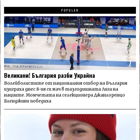
POPULAR
1
Великани! България разби Украйна
Волейболистите от националния отбор на България
изиграха днес 8-ия си мач в тазгодишната Лига на
нациите. Момчетата на селекционера Джанлоренцо
Бленджини победиха