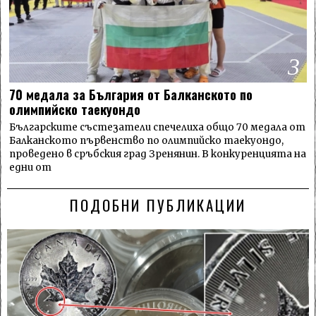
3
70 медала за България от Балканското по
олимпийско таекуондо
Българските състезатели спечелиха общо 70 медала от
Балканското първенство по олимпийско таекуондо,
проведено в сръбския град Зренянин. В конкуренцията на
едни от
ПОДОБНИ ПУБЛИКАЦИИ