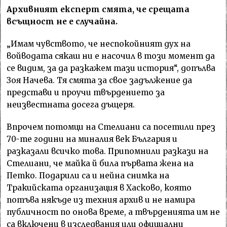
Архивният експерт смята, че срещата
всъщност не е случайна.
„Имам чувството, че неспокойният дух на
войводата сякаш ни е насочил в този момент да
се видим, за да разкажем тази история“, допълва
Зоя Начева. Тя смята за свое задължение да
представи и проучи твърдението за
неизвестната досега дъщеря.
Впрочем потомци на Стелиани са посетили през
70-те години на миналия век България и
разказали всичко това. Припомнили разкази на
Стелиани, че майка й била първата жена на
Петко. Подарили са и нейна снимка на
Тракийската организация в Хасково, която
потъва някъде из техния архив и не намира
публичност по онова време, а твърденията им не
са включени в изследвания или официални