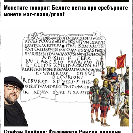
Монетите говорят: Белите петна при сребърните
монети мат-гланц/proof
Стефан Пройнов: Фалшивите Римски дипломи