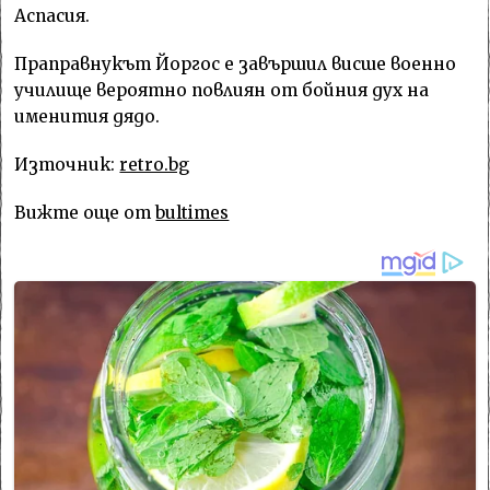
Аспасия.
Праправнукът Йоргос е завършил висше военно
училище вероятно повлиян от бойния дух на
именития дядо.
Източник:
retro.bg
Вижте още от
bultimes