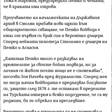
Тома в Марония, предупредило Петко и четата,
че в храната има отрова.
Проучването на началничката на Държавния
архив в Смолян прибавя нови щрихи към
общоприетото схващане, че Петко войвода е
имал от първия си брак син и вероятно дъщеря.
Според нейната хипотеза Стелиани е дъщеря на
Петко и Аспасия.
„Капитан Петко много е разказвал на
приятелите за своите бойни подвизи, но за
личния си живот почти нищо не е споменавал“,
посочва Зоя Начева пред журналисти. Според нея
по този начин войводата е предпазвал близките
си, защото след 1878 г. те останали в пределите
на Турската империя и всяко подозрение, че са му
роднини, би ги обрекло на преследване.
Вероятно това е причината да не споменава и