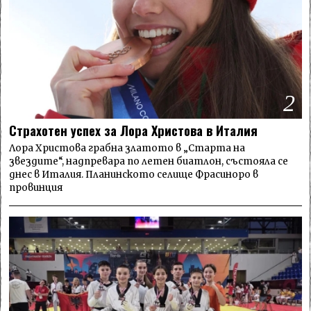
2
Страхотен успех за Лора Христова в Италия
Лора Христова грабна златото в „Старта на
звездите“, надпревара по летен биатлон, състояла се
днес в Италия. Планинското селище Фрасиноро в
провинция