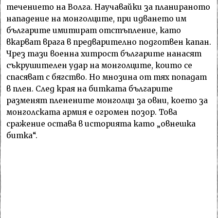
течението на Волга. Научавайки за планираното
нападение на монголците, при идването им
българите имитират отстъпление, като
вкарват врага в предварително подготвен капан.
Чрез тази военна хитрост българите нанасят
съкрушителен удар на монголците, които се
спасяват с бягство. Но мнозина от тях попадат
в плен. След края на битката българите
разменят пленените монголци за овни, което за
монголската армия е огромен позор. Това
сражение остава в историята като „овнешка
битка“.