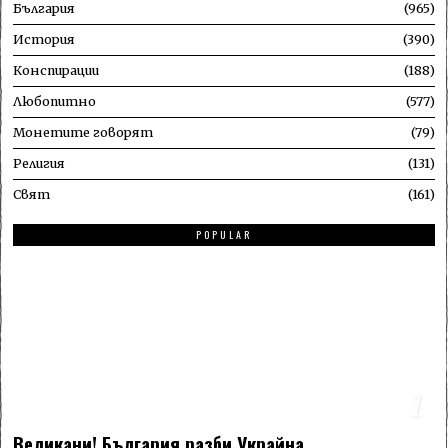
България
965
История
390
Конспирации
188
Любопитно
577
Монетите говорят
79
Религия
131
Свят
161
POPULAR
1
Великани! България разби Украйна