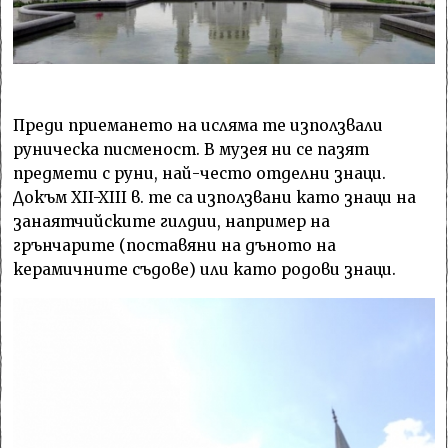
Преди приемането на исляма те използвали
руническа писменост. В музея ни се пазят
предмети с руни, най-често отделни знаци.
Докъм XII-XIII в. те са използвани като знаци на
занаятчийските гилдии, например на
грънчарите (поставяни на дъното на
керамичните съдове) или като родови знаци.