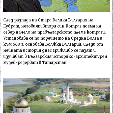
След разпада на Стара Велика България на
Кубрат, неговият втори син Котраг поема на
север начело на прабългарското племе котраги.
Установява се по поречието на Средна Волга и
към 660 г. основава Волжка България. Следи от
нейната история днес грижливо се пазят и
изучават в Българския историко-архитектурен
музей-резерват в Татарстан.