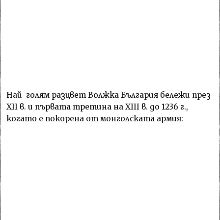
Най-голям разцвет Волжка България бележи през
XII в. и първата третина на XIII в. до 1236 г.,
когато е покорена от монголската армия: