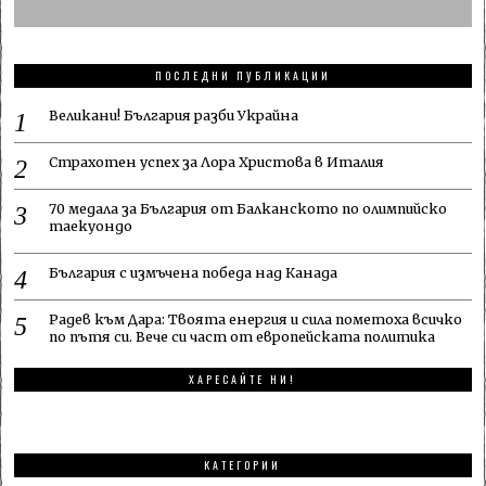
ПОСЛЕДНИ ПУБЛИКАЦИИ
Великани! България разби Украйна
Страхотен успех за Лора Христова в Италия
70 медала за България от Балканското по олимпийско
таекуондо
България с измъчена победа над Канада
Радев към Дара: Твоята енергия и сила пометоха всичко
по пътя си. Вече си част от европейската политика
ХАРЕСАЙТЕ НИ!
КАТЕГОРИИ