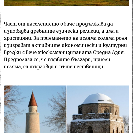
Част от населението обаче продължава да
изповядва древните езически религии, а има и
християни. За приемането на исляма голяма роля
изиграват активните икономически и културни
връзки с вече мюсюлманизираната Средна Азия.
Предполага се, че първите българи, приели
исляма, са търговци и пътешественици.