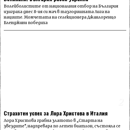
Волейболистите от националния отбор на България
изиграха днес 8-ия си мач в тазгодишната Лига на
нациите. Момчетата на селекционера Джанлоренцо
Бленджини победиха
2
Страхотен успех за Лора Христова в Италия
Лора Христова грабна златото в „Старта на
звездите“, надпревара по летен биатлон, състояла се