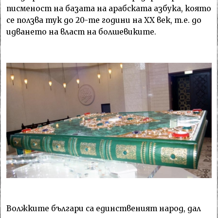
писменост на базата на арабската азбука, която
се ползва тук до 20-те години на ХХ век, т.е. до
идването на власт на болшевиките.
Волжките българи са единственият народ, дал