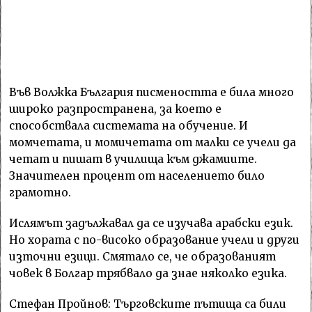
Във Волжка България писмеността е била много
широко разпространена, за което е
способствала системата на обучение. И
момчетата, и момичетата от малки се учели да
четат и пишат в училища към джамиите.
Значителен процент от населението било
грамотно.
Ислямът задължавал да се изучава арабски език.
Но хората с по-високо образование учели и други
източни езици. Смятало се, че образованият
човек в Болгар трябвало да знае няколко езика.
Стефан Пройнов: Търговските пътища са били