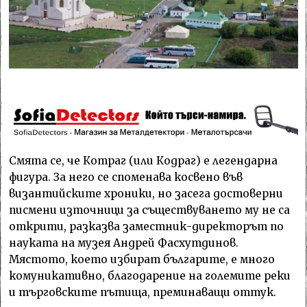
Смята се, че Котраг (или Кодраг) е легендарна
фигура. За него се споменава косвено във
византийските хроники, но засега достоверни
писмени източници за съществуването му не са
открити, разказва заместник-директорът по
науката на музея Андрей Фасхутдинов.
Мястото, което избират българите, е много
комуникативно, благодарение на големите реки
и търговските пътища, преминаващи оттук.