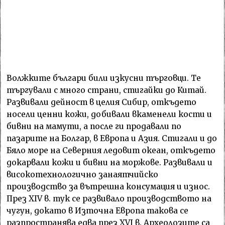
Волжките българи били изкусни търговци. Те
търгували с много страни, стигайки до Китай.
Развивали дейност в целия Сибир, откъдето
носели ценни кожи, добивали вкаменели кости и
бивни на мамути, а после ги продавали по
пазарите на Болгар, в Европа и Азия. Стигали и до
Бяло море на Северния ледовит океан, откъдето
докарвали кожи и бивни на моржове. Развивали и
високотехнологично занаятчийско
производство за вътрешна консумация и износ.
През XIV в. тук се развивало производството на
чугун, докато в Източна Европа такова се
разпространява едва през XVI в. Археолозите са