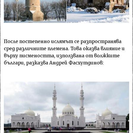
После постепенно ислямът се разпространява
сред различните племена. Това оказва влияние и
върху писмеността, използвана от волжките
българи, разказва Андрей Фасхутдинов: