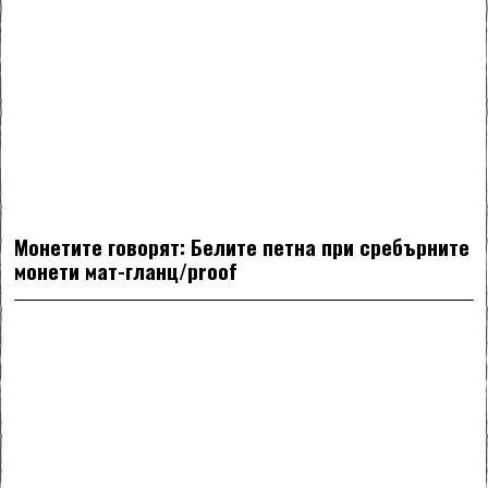
Монетите говорят: Белите петна при сребърните
монети мат-гланц/proof