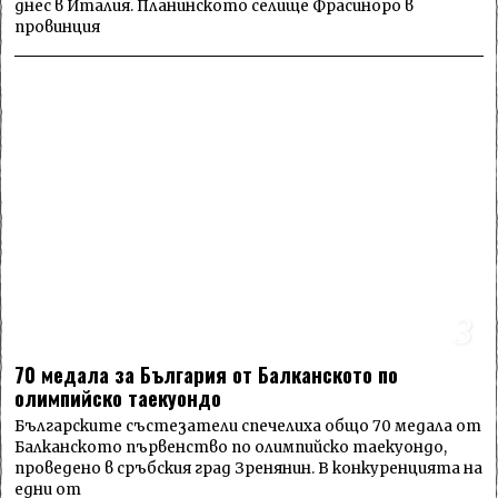
днес в Италия. Планинското селище Фрасиноро в
провинция
3
70 медала за България от Балканското по
олимпийско таекуондо
Българските състезатели спечелиха общо 70 медала от
Балканското първенство по олимпийско таекуондо,
проведено в сръбския град Зренянин. В конкуренцията на
едни от