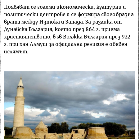
Появяват се големи икономически, културни и
политически центрове и се формира своеобразна
врата между Изтока и Запада. За разлика от
Дунавска България, която през 864 г. приема
християнството, във Волжка България през 922
г. при хан Алмуш за официална религия е обявен
ислямът.