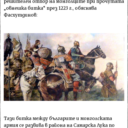
решителен отпор на монголците при прочутата
„овнешка битка“ през 1223 г., обяснява
Фасхутдинов:
Тази битка между българите и монголската
армия се развива в района на Самарска Лука по