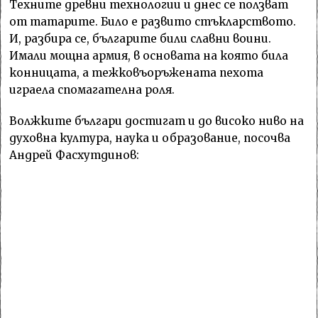
Техните древни технологии и днес се ползват
от татарите. Било е развито стъкларството.
И, разбира се, българите били славни воини.
Имали мощна армия, в основата на която била
конницата, а тежковъоръжената пехота
играела спомагателна роля.
Волжките българи достигат и до високо ниво на
духовна култура, наука и образование, посочва
Андрей Фасхутдинов: